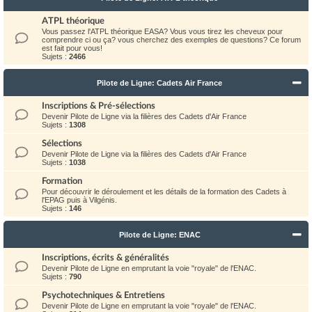
ATPL théorique
Vous passez l'ATPL théorique EASA? Vous vous tirez les cheveux pour
comprendre ci ou ça? vous cherchez des exemples de questions? Ce forum
est fait pour vous!
Sujets :
2466
Pilote de Ligne: Cadets Air France
Inscriptions & Pré-sélections
Devenir Pilote de Ligne via la filières des Cadets d'Air France
Sujets :
1308
Sélections
Devenir Pilote de Ligne via la filières des Cadets d'Air France
Sujets :
1038
Formation
Pour découvrir le déroulement et les détails de la formation des Cadets à
l'EPAG puis à Vilgénis.
Sujets :
146
Pilote de Ligne: ENAC
Inscriptions, écrits & généralités
Devenir Pilote de Ligne en emprutant la voie "royale" de l'ENAC.
Sujets :
790
Psychotechniques & Entretiens
Devenir Pilote de Ligne en emprutant la voie "royale" de l'ENAC.