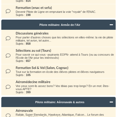
Sujets :
814
Formation (enac et sefa)
Devenir Pilote de Ligne en emprutant la voie "royale" de l'ENAC.
Sujets :
198
Pilote militaire: Armée de l'Air
Discussions générales
Pour parler d'autres choses que les sélections en elles-même: la vie de pilote
militaire, tel avion, tel autre...
Sujets :
858
Sélections au sol (Tours)
Pour savoir ce qui vous -aspirants EOPN- attend à Tours (ou au concours de
l'Ecole de l'Air pour les intéressés)
Sujets :
657
Formation Sol & Vol (Salon, Cognac)
Tout sur la formation en école des élèves pilotes et élèves navigateurs
Sujets :
105
Aéromédecine militaire
Vos yeux sont-ils assez bons? Vos tibias pas trop longs? En un mot: êtes-
vous APTE?
Sujets :
399
Pilote militaire: Aéronavale & autres
Aéronavale
Rafale, Super Etendards, Hawkeye, Atlantique, Falcon... Le forum des