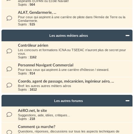
aspirants EOPAN ou Ecole Navale!
Sujets :
564
ALAT, Gendarmerie, ...
Pour ceux qui aspirent à une carrière de pilote dans l'Armée de Terre ou la
Gendarmerie.
Sujets :
515
Les autres métiers aéros
Contrôleur aérien
Les concours et formations ICNA ou TSEEAC n'auront plus de secret pour
vous.
Sujets :
1162
Personnel Navigant Commercial
Pour tous ceux qui aspirent à une carrière d'hôtesse / steward.
Sujets :
914
Coordo, agent de passage, mécanicien, ingénieur aéro, ...
Bref: les autres autres métiers aéros
Sujets :
1612
Les autres forums
AéRO.net, le site
Suggestions, aide, idées, critiques...
Sujets :
218
Comment ça marche?
Questions, réponses, discussions sur tous les aspects techniques de