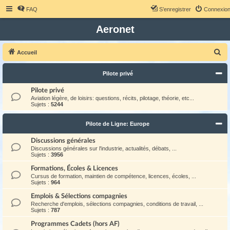
FAQ
S’enregistrer
Connexio
Aeronet
R
Accueil
e
Pilote privé
c
h
Pilote privé
Aviation légère, de loisirs: questions, récits, pilotage, théorie, etc...
e
Sujets :
5244
r
Pilote de Ligne: Europe
c
h
Discussions générales
Discussions générales sur l'industrie, actualités, débats, ...
e
Sujets :
3956
r
Formations, Écoles & Licences
Cursus de formation, maintien de compétence, licences, écoles, ...
Sujets :
964
Emplois & Sélections compagnies
Recherche d'emplois, sélections compagnies, conditions de travail, ...
Sujets :
787
Programmes Cadets (hors AF)