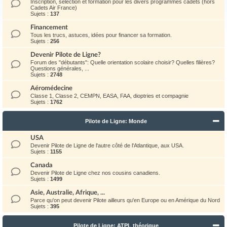
Inscription, sélection et formation pour les divers programmes cadets (hors
Cadets Air France)
Sujets :
137
Financement
Tous les trucs, astuces, idées pour financer sa formation.
Sujets :
256
Devenir Pilote de Ligne?
Forum des "débutants": Quelle orientation scolaire choisir? Quelles filières?
Questions générales, ...
Sujets :
2748
Aéromédecine
Classe 1, Classe 2, CEMPN, EASA, FAA, dioptries et compagnie
Sujets :
1762
Pilote de Ligne: Monde
USA
Devenir Pilote de Ligne de l'autre côté de l'Atlantique, aux USA.
Sujets :
1155
Canada
Devenir Pilote de Ligne chez nos cousins canadiens.
Sujets :
1499
Asie, Australie, Afrique, ...
Parce qu'on peut devenir Pilote ailleurs qu'en Europe ou en Amérique du Nord
Sujets :
395
Pilote de Ligne: ATPL théorique