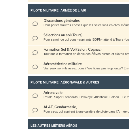
PILOTE MILITAIRE: ARMÉE DE L'AIR
Discussions générales
Pour parler d'autres choses que les sélections en elles-même: la 
Sélections au sol (Tours)
Pour savoir ce qui vous -aspirants EOPN- attend à Tours (ou a
Formation Sol & Vol (Salon, Cognac)
Tout sur la formation en école des élèves pilotes et élèves na
Aéromédecine militaire
Vos yeux sont-ils assez bons? Vos tibias pas trop longs? E
PILOTE MILITAIRE: AÉRONAVALE & AUTRES
Aéronavale
Rafale, Super Etendards, Hawkeye, Atlantique, Falcon... Le
ALAT, Gendarmerie, ...
Pour ceux qui aspirent à une carrière de pilote dans l'Armée
LES AUTRES MÉTIERS AÉROS