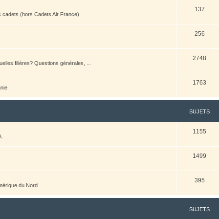
137
es cadets (hors Cadets Air France)
256
2748
elles filières? Questions générales, ...
1763
nie
SUJETS
1155
A.
1499
395
Amérique du Nord
SUJETS