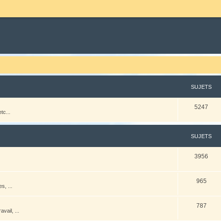
SUJETS
5247
tc...
SUJETS
3956
965
s, ...
787
vail, ...