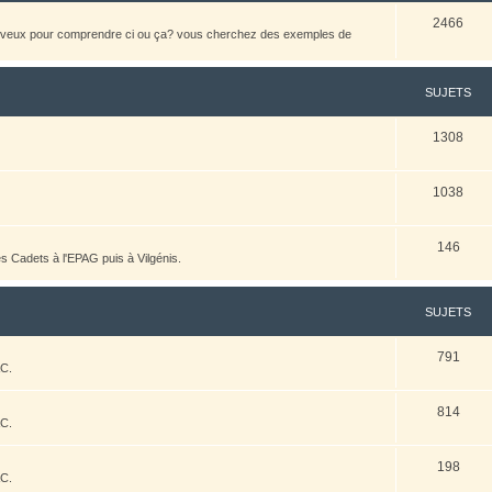
2466
heveux pour comprendre ci ou ça? vous cherchez des exemples de
SUJETS
1308
1038
146
es Cadets à l'EPAG puis à Vilgénis.
SUJETS
791
AC.
814
AC.
198
AC.