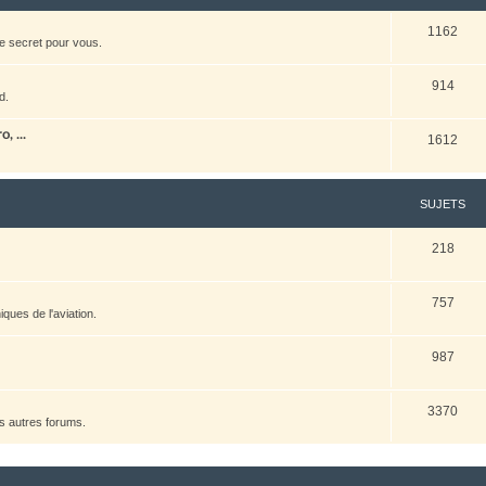
1162
e secret pour vous.
914
d.
, ...
1612
SUJETS
218
757
ques de l'aviation.
987
3370
es autres forums.