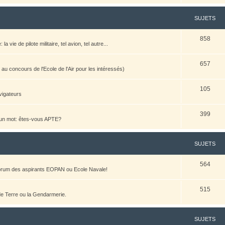
SUJETS
858
vie de pilote militaire, tel avion, tel autre...
657
u concours de l'Ecole de l'Air pour les intéressés)
105
vigateurs
399
n un mot: êtes-vous APTE?
SUJETS
564
 forum des aspirants EOPAN ou Ecole Navale!
515
 de Terre ou la Gendarmerie.
SUJETS