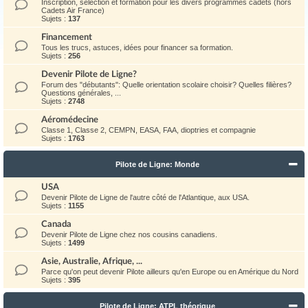
Inscription, sélection et formation pour les divers programmes cadets (hors
Cadets Air France)
Sujets :
137
Financement
Tous les trucs, astuces, idées pour financer sa formation.
Sujets :
256
Devenir Pilote de Ligne?
Forum des "débutants": Quelle orientation scolaire choisir? Quelles filières?
Questions générales, ...
Sujets :
2748
Aéromédecine
Classe 1, Classe 2, CEMPN, EASA, FAA, dioptries et compagnie
Sujets :
1763
Pilote de Ligne: Monde
USA
Devenir Pilote de Ligne de l'autre côté de l'Atlantique, aux USA.
Sujets :
1155
Canada
Devenir Pilote de Ligne chez nos cousins canadiens.
Sujets :
1499
Asie, Australie, Afrique, ...
Parce qu'on peut devenir Pilote ailleurs qu'en Europe ou en Amérique du Nord
Sujets :
395
Pilote de Ligne: ATPL théorique