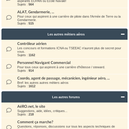
aspirants EOPAN ou Ecole Navale!
Sujets :
564
ALAT, Gendarmerie, ...
Pour ceux qui aspirent à une carrière de pilote dans l'Armée de Terre ou la
Gendarmerie.
Sujets :
515
Les autres métiers aéros
Contrôleur aérien
Les concours et formations ICNA ou TSEEAC n'auront plus de secret pour
vous.
Sujets :
1162
Personnel Navigant Commercial
Pour tous ceux qui aspirent à une carrière d'hôtesse / steward.
Sujets :
914
Coordo, agent de passage, mécanicien, ingénieur aéro, ...
Bref: les autres autres métiers aéros
Sujets :
1612
Les autres forums
AéRO.net, le site
Suggestions, aide, idées, critiques...
Sujets :
218
Comment ça marche?
Questions, réponses, discussions sur tous les aspects techniques de