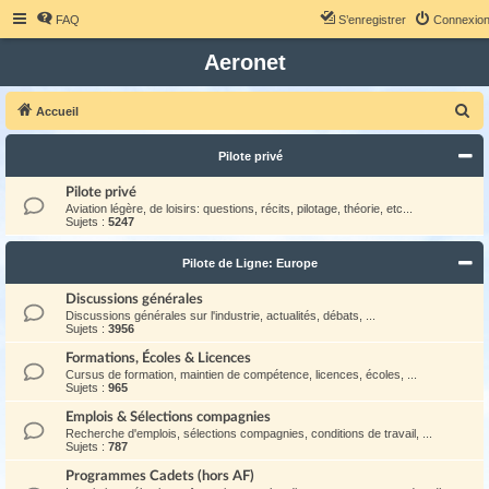
FAQ
S’enregistrer
Connexio
Aeronet
R
Accueil
e
Pilote privé
c
h
Pilote privé
Aviation légère, de loisirs: questions, récits, pilotage, théorie, etc...
e
Sujets :
5247
r
Pilote de Ligne: Europe
c
h
Discussions générales
Discussions générales sur l'industrie, actualités, débats, ...
e
Sujets :
3956
r
Formations, Écoles & Licences
Cursus de formation, maintien de compétence, licences, écoles, ...
Sujets :
965
Emplois & Sélections compagnies
Recherche d'emplois, sélections compagnies, conditions de travail, ...
Sujets :
787
Programmes Cadets (hors AF)