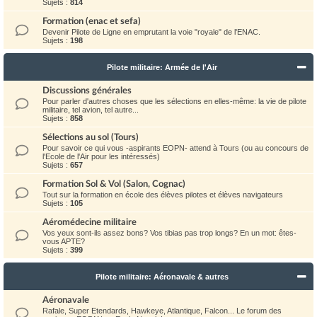
Sujets :
814
Formation (enac et sefa)
Devenir Pilote de Ligne en emprutant la voie "royale" de l'ENAC.
Sujets :
198
Pilote militaire: Armée de l'Air
Discussions générales
Pour parler d'autres choses que les sélections en elles-même: la vie de pilote
militaire, tel avion, tel autre...
Sujets :
858
Sélections au sol (Tours)
Pour savoir ce qui vous -aspirants EOPN- attend à Tours (ou au concours de
l'Ecole de l'Air pour les intéressés)
Sujets :
657
Formation Sol & Vol (Salon, Cognac)
Tout sur la formation en école des élèves pilotes et élèves navigateurs
Sujets :
105
Aéromédecine militaire
Vos yeux sont-ils assez bons? Vos tibias pas trop longs? En un mot: êtes-
vous APTE?
Sujets :
399
Pilote militaire: Aéronavale & autres
Aéronavale
Rafale, Super Etendards, Hawkeye, Atlantique, Falcon... Le forum des