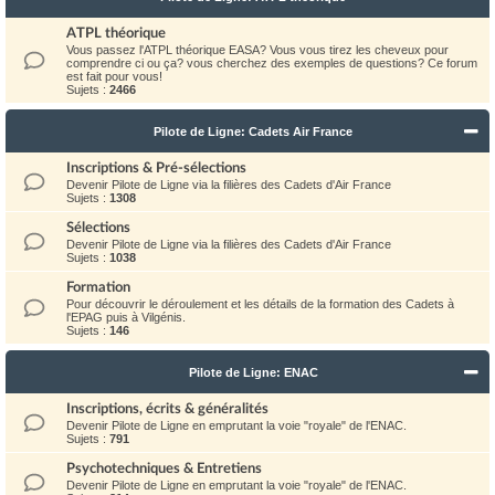
ATPL théorique
Vous passez l'ATPL théorique EASA? Vous vous tirez les cheveux pour
comprendre ci ou ça? vous cherchez des exemples de questions? Ce forum
est fait pour vous!
Sujets :
2466
Pilote de Ligne: Cadets Air France
Inscriptions & Pré-sélections
Devenir Pilote de Ligne via la filières des Cadets d'Air France
Sujets :
1308
Sélections
Devenir Pilote de Ligne via la filières des Cadets d'Air France
Sujets :
1038
Formation
Pour découvrir le déroulement et les détails de la formation des Cadets à
l'EPAG puis à Vilgénis.
Sujets :
146
Pilote de Ligne: ENAC
Inscriptions, écrits & généralités
Devenir Pilote de Ligne en emprutant la voie "royale" de l'ENAC.
Sujets :
791
Psychotechniques & Entretiens
Devenir Pilote de Ligne en emprutant la voie "royale" de l'ENAC.