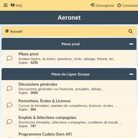
FAQ
S’enregistrer
Connexio
Aeronet
R
Accueil
e
Pilote privé
c
h
Pilote privé
Aviation légère, de loisirs: questions, récits, pilotage, théorie, etc...
e
Sujets :
5245
r
Pilote de Ligne: Europe
c
h
Discussions générales
Discussions générales sur l'industrie, actualités, débats, ...
e
Sujets :
3956
r
Formations, Écoles & Licences
Cursus de formation, maintien de compétence, licences, écoles, ...
Sujets :
965
Emplois & Sélections compagnies
Recherche d'emplois, sélections compagnies, conditions de travail, ...
Sujets :
787
Programmes Cadets (hors AF)