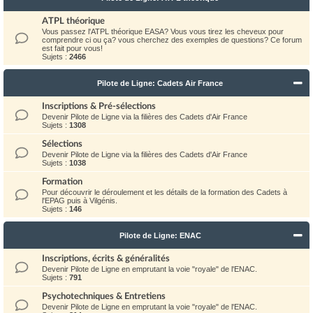
ATPL théorique
Vous passez l'ATPL théorique EASA? Vous vous tirez les cheveux pour
comprendre ci ou ça? vous cherchez des exemples de questions? Ce forum
est fait pour vous!
Sujets :
2466
Pilote de Ligne: Cadets Air France
Inscriptions & Pré-sélections
Devenir Pilote de Ligne via la filières des Cadets d'Air France
Sujets :
1308
Sélections
Devenir Pilote de Ligne via la filières des Cadets d'Air France
Sujets :
1038
Formation
Pour découvrir le déroulement et les détails de la formation des Cadets à
l'EPAG puis à Vilgénis.
Sujets :
146
Pilote de Ligne: ENAC
Inscriptions, écrits & généralités
Devenir Pilote de Ligne en emprutant la voie "royale" de l'ENAC.
Sujets :
791
Psychotechniques & Entretiens
Devenir Pilote de Ligne en emprutant la voie "royale" de l'ENAC.