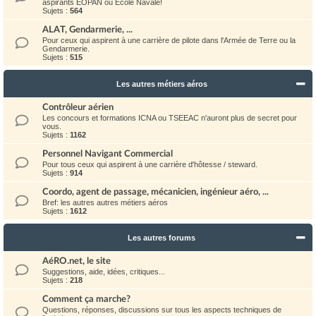
aspirants EOPAN ou Ecole Navale!
Sujets :
564
ALAT, Gendarmerie, ...
Pour ceux qui aspirent à une carrière de pilote dans l'Armée de Terre ou la
Gendarmerie.
Sujets :
515
Les autres métiers aéros
Contrôleur aérien
Les concours et formations ICNA ou TSEEAC n'auront plus de secret pour
vous.
Sujets :
1162
Personnel Navigant Commercial
Pour tous ceux qui aspirent à une carrière d'hôtesse / steward.
Sujets :
914
Coordo, agent de passage, mécanicien, ingénieur aéro, ...
Bref: les autres autres métiers aéros
Sujets :
1612
Les autres forums
AéRO.net, le site
Suggestions, aide, idées, critiques...
Sujets :
218
Comment ça marche?
Questions, réponses, discussions sur tous les aspects techniques de