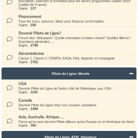
Inscription, sélection et formation pour les divers programmes cadets (hors
Cadets Air France)
Sujets :
137
Financement
Tous les trucs, astuces, idées pour financer sa formation.
Sujets :
256
Devenir Pilote de Ligne?
Forum des "débutants": Quelle orientation scolaire choisir? Quelles filières?
Questions générales, ...
Sujets :
2748
Aéromédecine
Classe 1, Classe 2, CEMPN, EASA, FAA, dioptries et compagnie
Sujets :
1762
Pilote de Ligne: Monde
USA
Devenir Pilote de Ligne de l'autre côté de l'Atlantique, aux USA.
Sujets :
1155
Canada
Devenir Pilote de Ligne chez nos cousins canadiens.
Sujets :
1499
Asie, Australie, Afrique, ...
Parce qu'on peut devenir Pilote ailleurs qu'en Europe ou en Amérique du Nord
Sujets :
395
Pilote de Ligne: ATPL théorique