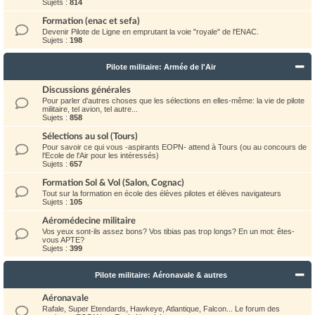
Sujets :
814
Formation (enac et sefa)
Devenir Pilote de Ligne en emprutant la voie "royale" de l'ENAC.
Sujets :
198
Pilote militaire: Armée de l'Air
Discussions générales
Pour parler d'autres choses que les sélections en elles-même: la vie de pilote
militaire, tel avion, tel autre...
Sujets :
858
Sélections au sol (Tours)
Pour savoir ce qui vous -aspirants EOPN- attend à Tours (ou au concours de
l'Ecole de l'Air pour les intéressés)
Sujets :
657
Formation Sol & Vol (Salon, Cognac)
Tout sur la formation en école des élèves pilotes et élèves navigateurs
Sujets :
105
Aéromédecine militaire
Vos yeux sont-ils assez bons? Vos tibias pas trop longs? En un mot: êtes-
vous APTE?
Sujets :
399
Pilote militaire: Aéronavale & autres
Aéronavale
Rafale, Super Etendards, Hawkeye, Atlantique, Falcon... Le forum des