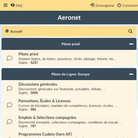
FAQ
S’enregistrer
Connexio
Aeronet
R
Accueil
e
Pilote privé
c
h
Pilote privé
Aviation légère, de loisirs: questions, récits, pilotage, théorie, etc...
e
Sujets :
5247
r
Pilote de Ligne: Europe
c
h
Discussions générales
Discussions générales sur l'industrie, actualités, débats, ...
e
Sujets :
3956
r
Formations, Écoles & Licences
Cursus de formation, maintien de compétence, licences, écoles, ...
Sujets :
965
Emplois & Sélections compagnies
Recherche d'emplois, sélections compagnies, conditions de travail, ...
Sujets :
787
Programmes Cadets (hors AF)