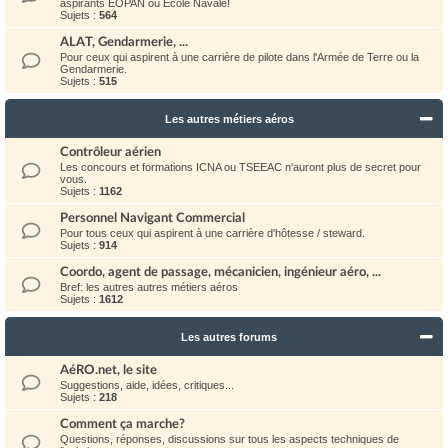
aspirants EOPAN ou Ecole Navale!
Sujets :
564
ALAT, Gendarmerie, ...
Pour ceux qui aspirent à une carrière de pilote dans l'Armée de Terre ou la
Gendarmerie.
Sujets :
515
Les autres métiers aéros
Contrôleur aérien
Les concours et formations ICNA ou TSEEAC n'auront plus de secret pour
vous.
Sujets :
1162
Personnel Navigant Commercial
Pour tous ceux qui aspirent à une carrière d'hôtesse / steward.
Sujets :
914
Coordo, agent de passage, mécanicien, ingénieur aéro, ...
Bref: les autres autres métiers aéros
Sujets :
1612
Les autres forums
AéRO.net, le site
Suggestions, aide, idées, critiques...
Sujets :
218
Comment ça marche?
Questions, réponses, discussions sur tous les aspects techniques de