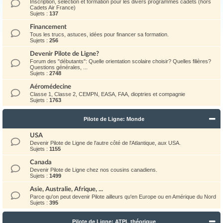
Inscription, sélection et formation pour les divers programmes cadets (hors
Cadets Air France)
Sujets :
137
Financement
Tous les trucs, astuces, idées pour financer sa formation.
Sujets :
256
Devenir Pilote de Ligne?
Forum des "débutants": Quelle orientation scolaire choisir? Quelles filières?
Questions générales, ...
Sujets :
2748
Aéromédecine
Classe 1, Classe 2, CEMPN, EASA, FAA, dioptries et compagnie
Sujets :
1763
Pilote de Ligne: Monde
USA
Devenir Pilote de Ligne de l'autre côté de l'Atlantique, aux USA.
Sujets :
1155
Canada
Devenir Pilote de Ligne chez nos cousins canadiens.
Sujets :
1499
Asie, Australie, Afrique, ...
Parce qu'on peut devenir Pilote ailleurs qu'en Europe ou en Amérique du Nord
Sujets :
395
Pilote de Ligne: ATPL théorique