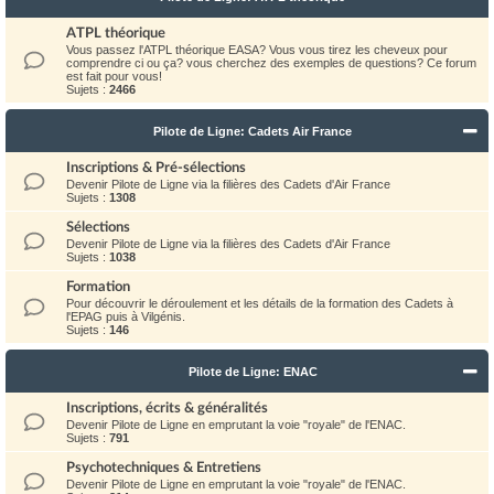
ATPL théorique
Vous passez l'ATPL théorique EASA? Vous vous tirez les cheveux pour
comprendre ci ou ça? vous cherchez des exemples de questions? Ce forum
est fait pour vous!
Sujets :
2466
Pilote de Ligne: Cadets Air France
Inscriptions & Pré-sélections
Devenir Pilote de Ligne via la filières des Cadets d'Air France
Sujets :
1308
Sélections
Devenir Pilote de Ligne via la filières des Cadets d'Air France
Sujets :
1038
Formation
Pour découvrir le déroulement et les détails de la formation des Cadets à
l'EPAG puis à Vilgénis.
Sujets :
146
Pilote de Ligne: ENAC
Inscriptions, écrits & généralités
Devenir Pilote de Ligne en emprutant la voie "royale" de l'ENAC.
Sujets :
791
Psychotechniques & Entretiens
Devenir Pilote de Ligne en emprutant la voie "royale" de l'ENAC.