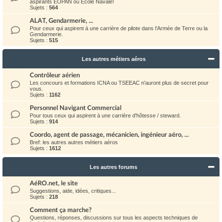
aspirants EOPAN ou Ecole Navale!
Sujets :
564
ALAT, Gendarmerie, ...
Pour ceux qui aspirent à une carrière de pilote dans l'Armée de Terre ou la
Gendarmerie.
Sujets :
515
Les autres métiers aéros
Contrôleur aérien
Les concours et formations ICNA ou TSEEAC n'auront plus de secret pour
vous.
Sujets :
1162
Personnel Navigant Commercial
Pour tous ceux qui aspirent à une carrière d'hôtesse / steward.
Sujets :
914
Coordo, agent de passage, mécanicien, ingénieur aéro, ...
Bref: les autres autres métiers aéros
Sujets :
1612
Les autres forums
AéRO.net, le site
Suggestions, aide, idées, critiques...
Sujets :
218
Comment ça marche?
Questions, réponses, discussions sur tous les aspects techniques de