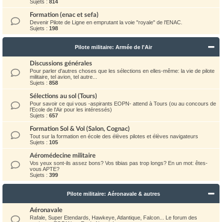
Sujets :
814
Formation (enac et sefa)
Devenir Pilote de Ligne en emprutant la voie "royale" de l'ENAC.
Sujets :
198
Pilote militaire: Armée de l'Air
Discussions générales
Pour parler d'autres choses que les sélections en elles-même: la vie de pilote
militaire, tel avion, tel autre...
Sujets :
858
Sélections au sol (Tours)
Pour savoir ce qui vous -aspirants EOPN- attend à Tours (ou au concours de
l'Ecole de l'Air pour les intéressés)
Sujets :
657
Formation Sol & Vol (Salon, Cognac)
Tout sur la formation en école des élèves pilotes et élèves navigateurs
Sujets :
105
Aéromédecine militaire
Vos yeux sont-ils assez bons? Vos tibias pas trop longs? En un mot: êtes-
vous APTE?
Sujets :
399
Pilote militaire: Aéronavale & autres
Aéronavale
Rafale, Super Etendards, Hawkeye, Atlantique, Falcon... Le forum des