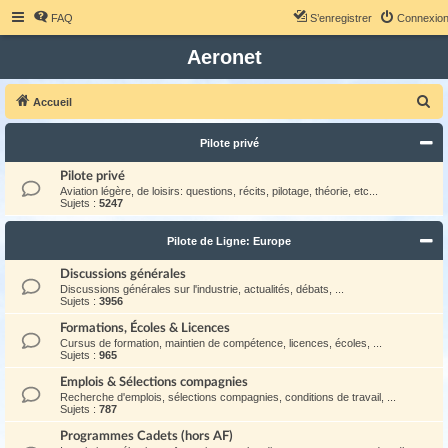
FAQ
S’enregistrer
Connexio
Aeronet
R
Accueil
e
Pilote privé
c
h
Pilote privé
Aviation légère, de loisirs: questions, récits, pilotage, théorie, etc...
e
Sujets :
5247
r
Pilote de Ligne: Europe
c
h
Discussions générales
Discussions générales sur l'industrie, actualités, débats, ...
e
Sujets :
3956
r
Formations, Écoles & Licences
Cursus de formation, maintien de compétence, licences, écoles, ...
Sujets :
965
Emplois & Sélections compagnies
Recherche d'emplois, sélections compagnies, conditions de travail, ...
Sujets :
787
Programmes Cadets (hors AF)