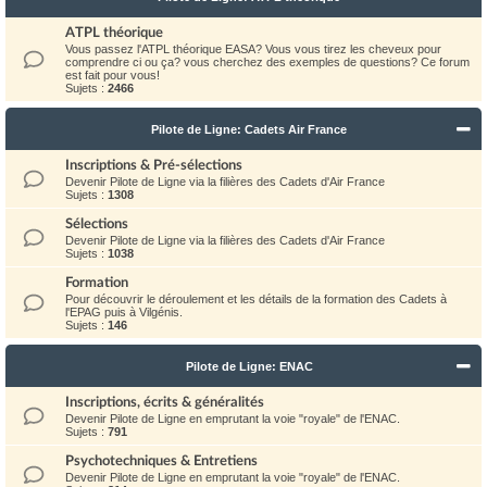
ATPL théorique
Vous passez l'ATPL théorique EASA? Vous vous tirez les cheveux pour
comprendre ci ou ça? vous cherchez des exemples de questions? Ce forum
est fait pour vous!
Sujets :
2466
Pilote de Ligne: Cadets Air France
Inscriptions & Pré-sélections
Devenir Pilote de Ligne via la filières des Cadets d'Air France
Sujets :
1308
Sélections
Devenir Pilote de Ligne via la filières des Cadets d'Air France
Sujets :
1038
Formation
Pour découvrir le déroulement et les détails de la formation des Cadets à
l'EPAG puis à Vilgénis.
Sujets :
146
Pilote de Ligne: ENAC
Inscriptions, écrits & généralités
Devenir Pilote de Ligne en emprutant la voie "royale" de l'ENAC.
Sujets :
791
Psychotechniques & Entretiens
Devenir Pilote de Ligne en emprutant la voie "royale" de l'ENAC.