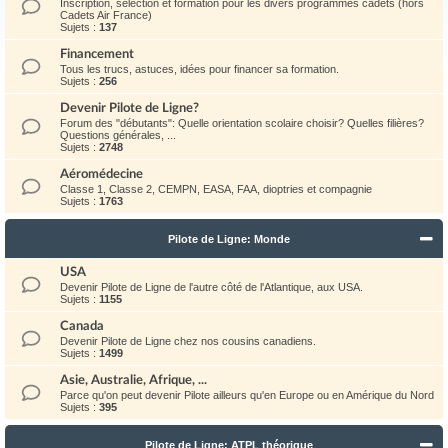
Inscription, sélection et formation pour les divers programmes cadets (hors
Cadets Air France)
Sujets :
137
Financement
Tous les trucs, astuces, idées pour financer sa formation.
Sujets :
256
Devenir Pilote de Ligne?
Forum des "débutants": Quelle orientation scolaire choisir? Quelles filières?
Questions générales, ...
Sujets :
2748
Aéromédecine
Classe 1, Classe 2, CEMPN, EASA, FAA, dioptries et compagnie
Sujets :
1763
Pilote de Ligne: Monde
USA
Devenir Pilote de Ligne de l'autre côté de l'Atlantique, aux USA.
Sujets :
1155
Canada
Devenir Pilote de Ligne chez nos cousins canadiens.
Sujets :
1499
Asie, Australie, Afrique, ...
Parce qu'on peut devenir Pilote ailleurs qu'en Europe ou en Amérique du Nord
Sujets :
395
Pilote de Ligne: ATPL théorique