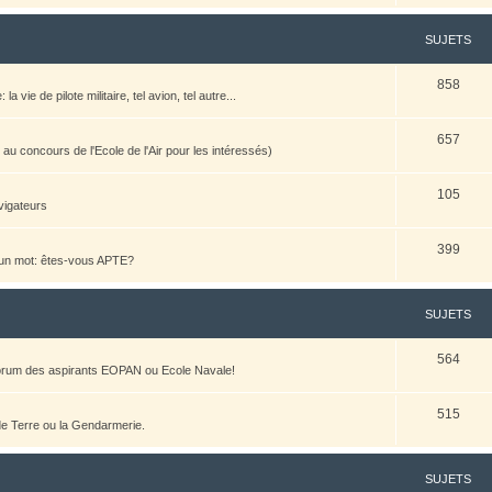
SUJETS
858
vie de pilote militaire, tel avion, tel autre...
657
u concours de l'Ecole de l'Air pour les intéressés)
105
vigateurs
399
n un mot: êtes-vous APTE?
SUJETS
564
 forum des aspirants EOPAN ou Ecole Navale!
515
 de Terre ou la Gendarmerie.
SUJETS