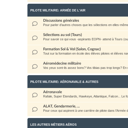
PILOTE MILITAIRE: ARMÉE DE L'AIR
Discussions générales
Pour parler d'autres choses que les sélections en elles-même: la 
Sélections au sol (Tours)
Pour savoir ce qui vous -aspirants EOPN- attend à Tours (ou a
Formation Sol & Vol (Salon, Cognac)
Tout sur la formation en école des élèves pilotes et élèves na
Aéromédecine militaire
Vos yeux sont-ils assez bons? Vos tibias pas trop longs? E
PILOTE MILITAIRE: AÉRONAVALE & AUTRES
Aéronavale
Rafale, Super Etendards, Hawkeye, Atlantique, Falcon... Le
ALAT, Gendarmerie, ...
Pour ceux qui aspirent à une carrière de pilote dans l'Armée
LES AUTRES MÉTIERS AÉROS