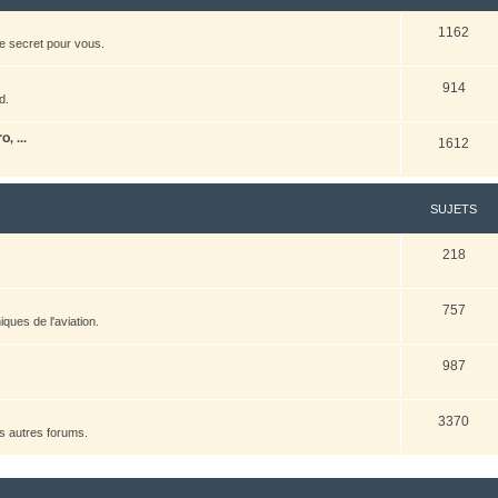
1162
e secret pour vous.
914
d.
, ...
1612
SUJETS
218
757
ques de l'aviation.
987
3370
es autres forums.