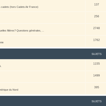
137
es cadets (hors Cadets Air France)
256
2748
elles filières? Questions générales, ...
1762
nie
SUJETS
1155
A.
1499
395
Amérique du Nord
SUJETS