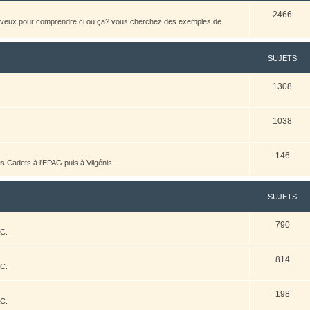
2466
heveux pour comprendre ci ou ça? vous cherchez des exemples de
SUJETS
1308
1038
146
es Cadets à l'EPAG puis à Vilgénis.
SUJETS
790
AC.
814
AC.
198
AC.