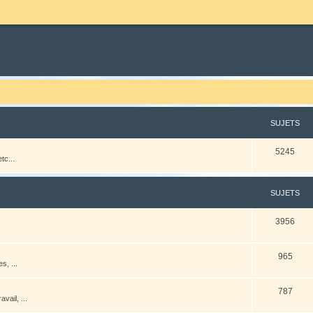
SUJETS
5245
tc...
SUJETS
3956
965
s, ...
787
vail, ...