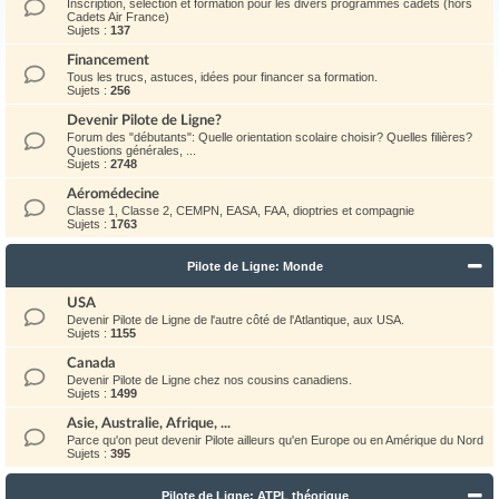
Inscription, sélection et formation pour les divers programmes cadets (hors
Cadets Air France)
Sujets :
137
Financement
Tous les trucs, astuces, idées pour financer sa formation.
Sujets :
256
Devenir Pilote de Ligne?
Forum des "débutants": Quelle orientation scolaire choisir? Quelles filières?
Questions générales, ...
Sujets :
2748
Aéromédecine
Classe 1, Classe 2, CEMPN, EASA, FAA, dioptries et compagnie
Sujets :
1763
Pilote de Ligne: Monde
USA
Devenir Pilote de Ligne de l'autre côté de l'Atlantique, aux USA.
Sujets :
1155
Canada
Devenir Pilote de Ligne chez nos cousins canadiens.
Sujets :
1499
Asie, Australie, Afrique, ...
Parce qu'on peut devenir Pilote ailleurs qu'en Europe ou en Amérique du Nord
Sujets :
395
Pilote de Ligne: ATPL théorique