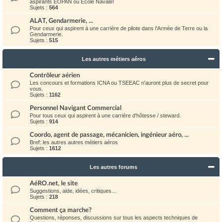
aspirants EOPAN ou Ecole Navale!
Sujets :
564
ALAT, Gendarmerie, ...
Pour ceux qui aspirent à une carrière de pilote dans l'Armée de Terre ou la
Gendarmerie.
Sujets :
515
Les autres métiers aéros
Contrôleur aérien
Les concours et formations ICNA ou TSEEAC n'auront plus de secret pour
vous.
Sujets :
1162
Personnel Navigant Commercial
Pour tous ceux qui aspirent à une carrière d'hôtesse / steward.
Sujets :
914
Coordo, agent de passage, mécanicien, ingénieur aéro, ...
Bref: les autres autres métiers aéros
Sujets :
1612
Les autres forums
AéRO.net, le site
Suggestions, aide, idées, critiques...
Sujets :
218
Comment ça marche?
Questions, réponses, discussions sur tous les aspects techniques de