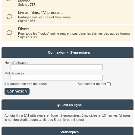
l'aviation.
Sujets :
757
Livres, films, TV, presse, ...
Partagez vos lectures et films aéros
Sujets :
987
Divers
Pour tous les "topics" qui ne rentrent pas dans les thèmes des autres forums.
Sujets :
3371
Connexion
•
S’enregistrer
Nom d’utilisateur :
Mot de passe :
J’ai oublié mon mot de passe
Se souvenir de moi
Qui est en ligne
Au total il y a
141
utilisateurs en ligne : 2 enregistrés, 5 invisibles et 134 invités (d’après
le nombre d’utilisateurs actifs ces 5 dernières minutes)
Statistiques