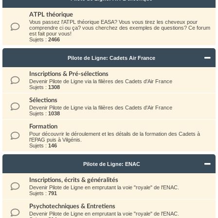
ATPL théorique
Vous passez l'ATPL théorique EASA? Vous vous tirez les cheveux pour
comprendre ci ou ça? vous cherchez des exemples de questions? Ce forum
est fait pour vous!
Sujets :
2466
Pilote de Ligne: Cadets Air France
Inscriptions & Pré-sélections
Devenir Pilote de Ligne via la filières des Cadets d'Air France
Sujets :
1308
Sélections
Devenir Pilote de Ligne via la filières des Cadets d'Air France
Sujets :
1038
Formation
Pour découvrir le déroulement et les détails de la formation des Cadets à
l'EPAG puis à Vilgénis.
Sujets :
146
Pilote de Ligne: ENAC
Inscriptions, écrits & généralités
Devenir Pilote de Ligne en emprutant la voie "royale" de l'ENAC.
Sujets :
791
Psychotechniques & Entretiens
Devenir Pilote de Ligne en emprutant la voie "royale" de l'ENAC.