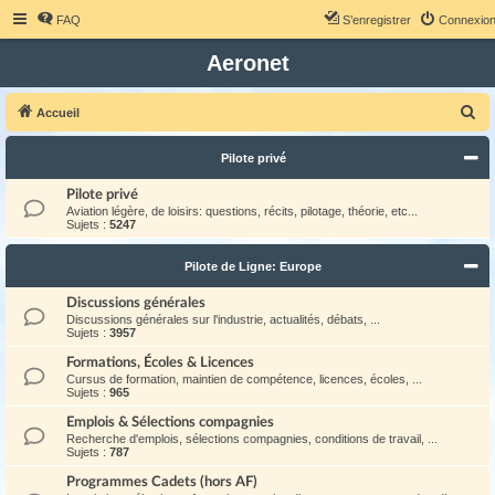
FAQ
S’enregistrer
Connexio
Aeronet
R
Accueil
e
Pilote privé
c
h
Pilote privé
Aviation légère, de loisirs: questions, récits, pilotage, théorie, etc...
e
Sujets :
5247
r
Pilote de Ligne: Europe
c
h
Discussions générales
Discussions générales sur l'industrie, actualités, débats, ...
e
Sujets :
3957
r
Formations, Écoles & Licences
Cursus de formation, maintien de compétence, licences, écoles, ...
Sujets :
965
Emplois & Sélections compagnies
Recherche d'emplois, sélections compagnies, conditions de travail, ...
Sujets :
787
Programmes Cadets (hors AF)