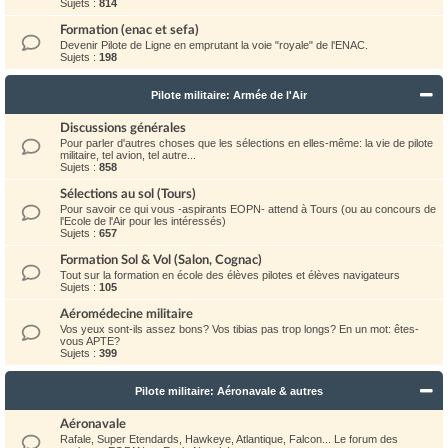
Sujets :
814
Formation (enac et sefa)
Devenir Pilote de Ligne en emprutant la voie "royale" de l'ENAC.
Sujets :
198
Pilote militaire: Armée de l'Air
Discussions générales
Pour parler d'autres choses que les sélections en elles-même: la vie de pilote
militaire, tel avion, tel autre...
Sujets :
858
Sélections au sol (Tours)
Pour savoir ce qui vous -aspirants EOPN- attend à Tours (ou au concours de
l'Ecole de l'Air pour les intéressés)
Sujets :
657
Formation Sol & Vol (Salon, Cognac)
Tout sur la formation en école des élèves pilotes et élèves navigateurs
Sujets :
105
Aéromédecine militaire
Vos yeux sont-ils assez bons? Vos tibias pas trop longs? En un mot: êtes-
vous APTE?
Sujets :
399
Pilote militaire: Aéronavale & autres
Aéronavale
Rafale, Super Etendards, Hawkeye, Atlantique, Falcon... Le forum des