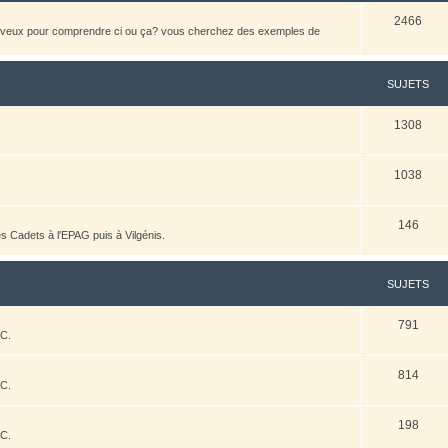
2466
heveux pour comprendre ci ou ça? vous cherchez des exemples de
SUJETS
1308
1038
146
es Cadets à l'EPAG puis à Vilgénis.
SUJETS
791
AC.
814
AC.
198
AC.