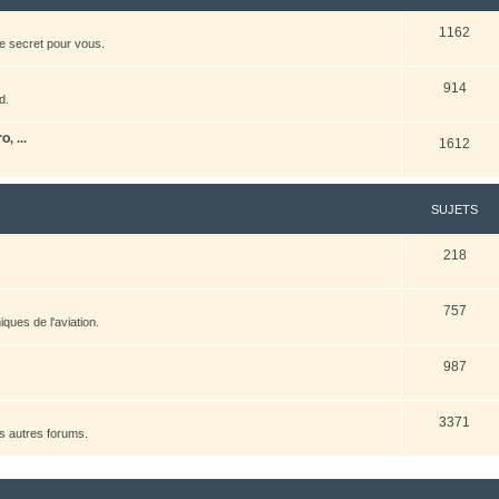
1162
e secret pour vous.
914
d.
, ...
1612
SUJETS
218
757
ques de l'aviation.
987
3371
es autres forums.