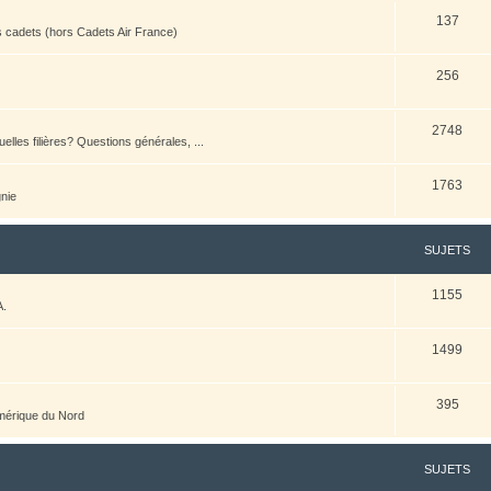
137
es cadets (hors Cadets Air France)
256
2748
elles filières? Questions générales, ...
1763
nie
SUJETS
1155
A.
1499
395
Amérique du Nord
SUJETS