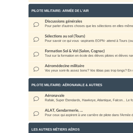
PILOTE MILITAIRE: ARMÉE DE L'AIR
Discussions générales
Pour parler d'autres choses que les sélections en elles-même: la 
Sélections au sol (Tours)
Pour savoir ce qui vous -aspirants EOPN- attend à Tours (ou a
Formation Sol & Vol (Salon, Cognac)
Tout sur la formation en école des élèves pilotes et élèves na
Aéromédecine militaire
Vos yeux sont-ils assez bons? Vos tibias pas trop longs? E
PILOTE MILITAIRE: AÉRONAVALE & AUTRES
Aéronavale
Rafale, Super Etendards, Hawkeye, Atlantique, Falcon... Le
ALAT, Gendarmerie, ...
Pour ceux qui aspirent à une carrière de pilote dans l'Armée
LES AUTRES MÉTIERS AÉROS