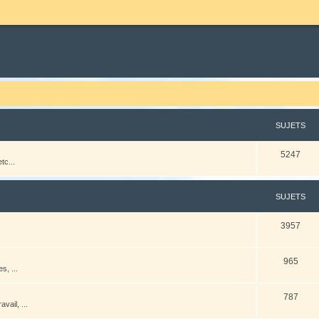
SUJETS
5247
tc...
SUJETS
3957
965
s, ...
787
vail, ...