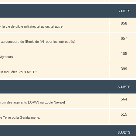
SUJETS
858
vie de pilote militaire, tel avion, tel autre...
657
u concours de l'Ecole de l'Air pour les intéressés)
105
vigateurs
399
n un mot: êtes-vous APTE?
SUJETS
564
 forum des aspirants EOPAN ou Ecole Navale!
515
 de Terre ou la Gendarmerie.
SUJETS