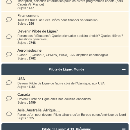
Inscription, sélection et formation pour les divers programmes cadets (hors
Cadets Air France)
Sujets :
137
Financement
Tous les trucs, astuces, idées pour financer sa formation.
Sujets :
256
Devenir Pilote de Ligne?
Forum des "débutants": Quelle orientation scolaire choisir? Quelles filières?
Questions générales, ...
Sujets :
2748
Aéromédecine
Classe 1, Classe 2, CEMPN, EASA, FAA, dioptries et compagnie
Sujets :
1762
Pilote de Ligne: Monde
USA
Devenir Pilote de Ligne de l'autre côté de l'Atlantique, aux USA.
Sujets :
1155
Canada
Devenir Pilote de Ligne chez nos cousins canadiens.
Sujets :
1499
Asie, Australie, Afrique, ...
Parce qu'on peut devenir Pilote ailleurs qu'en Europe ou en Amérique du Nord
Sujets :
395
Pilote de Ligne: ATPL théorique