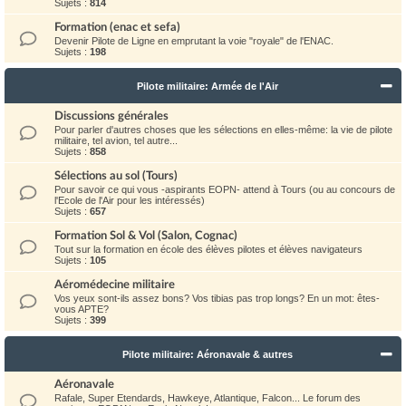
Sujets :
814
Formation (enac et sefa)
Devenir Pilote de Ligne en emprutant la voie "royale" de l'ENAC.
Sujets :
198
Pilote militaire: Armée de l'Air
Discussions générales
Pour parler d'autres choses que les sélections en elles-même: la vie de pilote
militaire, tel avion, tel autre...
Sujets :
858
Sélections au sol (Tours)
Pour savoir ce qui vous -aspirants EOPN- attend à Tours (ou au concours de
l'Ecole de l'Air pour les intéressés)
Sujets :
657
Formation Sol & Vol (Salon, Cognac)
Tout sur la formation en école des élèves pilotes et élèves navigateurs
Sujets :
105
Aéromédecine militaire
Vos yeux sont-ils assez bons? Vos tibias pas trop longs? En un mot: êtes-
vous APTE?
Sujets :
399
Pilote militaire: Aéronavale & autres
Aéronavale
Rafale, Super Etendards, Hawkeye, Atlantique, Falcon... Le forum des