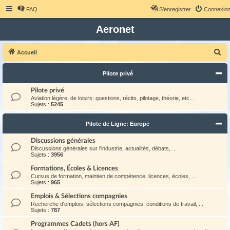
FAQ
S’enregistrer
Connexio
Aeronet
R
Accueil
e
Pilote privé
c
h
Pilote privé
Aviation légère, de loisirs: questions, récits, pilotage, théorie, etc...
e
Sujets :
5245
r
Pilote de Ligne: Europe
c
h
Discussions générales
Discussions générales sur l'industrie, actualités, débats, ...
e
Sujets :
3956
r
Formations, Écoles & Licences
Cursus de formation, maintien de compétence, licences, écoles, ...
Sujets :
965
Emplois & Sélections compagnies
Recherche d'emplois, sélections compagnies, conditions de travail, ...
Sujets :
787
Programmes Cadets (hors AF)