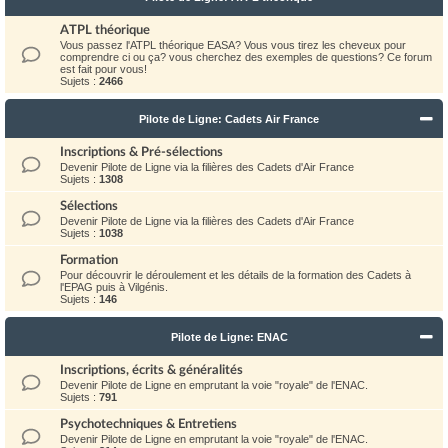
ATPL théorique
Vous passez l'ATPL théorique EASA? Vous vous tirez les cheveux pour
comprendre ci ou ça? vous cherchez des exemples de questions? Ce forum
est fait pour vous!
Sujets :
2466
Pilote de Ligne: Cadets Air France
Inscriptions & Pré-sélections
Devenir Pilote de Ligne via la filières des Cadets d'Air France
Sujets :
1308
Sélections
Devenir Pilote de Ligne via la filières des Cadets d'Air France
Sujets :
1038
Formation
Pour découvrir le déroulement et les détails de la formation des Cadets à
l'EPAG puis à Vilgénis.
Sujets :
146
Pilote de Ligne: ENAC
Inscriptions, écrits & généralités
Devenir Pilote de Ligne en emprutant la voie "royale" de l'ENAC.
Sujets :
791
Psychotechniques & Entretiens
Devenir Pilote de Ligne en emprutant la voie "royale" de l'ENAC.