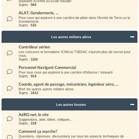
aspirants EOPAN ou Ecole Navale!
Sujets :
564
ALAT, Gendarmerie, ...
Pour ceux qui aspirent à une carrière de pilote dans l'Armée de Terre ou la
Gendarmerie.
Sujets :
515
Les autres métiers aéros
Contrôleur aérien
Les concours et formations ICNA ou TSEEAC n'auront plus de secret pour
vous.
Sujets :
1162
Personnel Navigant Commercial
Pour tous ceux qui aspirent à une carrière d'hôtesse / steward.
Sujets :
914
Coordo, agent de passage, mécanicien, ingénieur aéro, ...
Bref: les autres autres métiers aéros
Sujets :
1612
Les autres forums
AéRO.net, le site
Suggestions, aide, idées, critiques...
Sujets :
218
Comment ça marche?
Questions, réponses, discussions sur tous les aspects techniques de