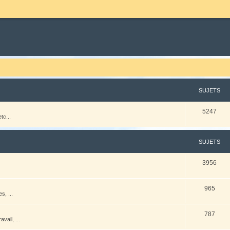
SUJETS
5247
tc...
SUJETS
3956
965
s, ...
787
vail, ...