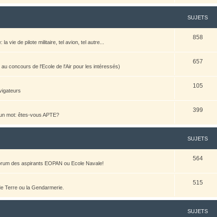
SUJETS
858
vie de pilote militaire, tel avion, tel autre...
657
u concours de l'Ecole de l'Air pour les intéressés)
105
vigateurs
399
n un mot: êtes-vous APTE?
SUJETS
564
 forum des aspirants EOPAN ou Ecole Navale!
515
 de Terre ou la Gendarmerie.
SUJETS