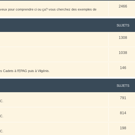
2466
heveux pour comprendre ci ou ça? vous cherchez des exemples de
SUJETS
1308
1038
146
es Cadets à l'EPAG puis à Vilgénis.
SUJETS
791
AC.
814
AC.
198
AC.