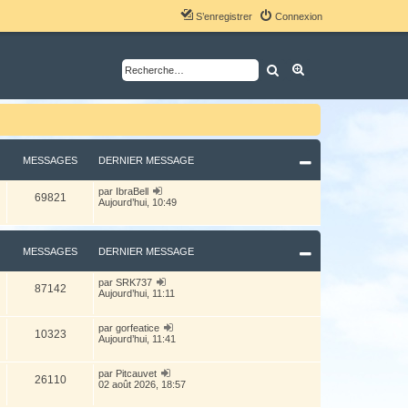
S’enregistrer
Connexion
Rechercher
Recherche avancé
MESSAGES
DERNIER MESSAGE
V
par
IbraBell
69821
o
Aujourd’hui, 10:49
i
r
l
e
MESSAGES
DERNIER MESSAGE
d
e
r
V
par
SRK737
87142
n
o
Aujourd’hui, 11:11
i
i
e
r
r
l
V
par
gorfeatice
m
10323
e
o
Aujourd’hui, 11:41
e
d
i
s
e
r
s
r
l
V
par
Pitcauvet
a
26110
n
e
o
02 août 2026, 18:57
g
i
d
i
e
e
e
r