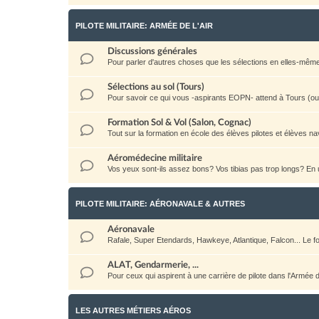
PILOTE MILITAIRE: ARMÉE DE L'AIR
Discussions générales
Pour parler d'autres choses que les sélections en elles-même: la 
Sélections au sol (Tours)
Pour savoir ce qui vous -aspirants EOPN- attend à Tours (ou a
Formation Sol & Vol (Salon, Cognac)
Tout sur la formation en école des élèves pilotes et élèves na
Aéromédecine militaire
Vos yeux sont-ils assez bons? Vos tibias pas trop longs? E
PILOTE MILITAIRE: AÉRONAVALE & AUTRES
Aéronavale
Rafale, Super Etendards, Hawkeye, Atlantique, Falcon... Le
ALAT, Gendarmerie, ...
Pour ceux qui aspirent à une carrière de pilote dans l'Armée
LES AUTRES MÉTIERS AÉROS