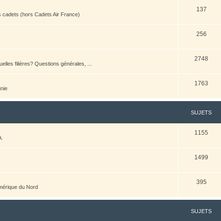
137
es cadets (hors Cadets Air France)
256
2748
elles filières? Questions générales, ...
1763
nie
SUJETS
1155
A.
1499
395
Amérique du Nord
SUJETS