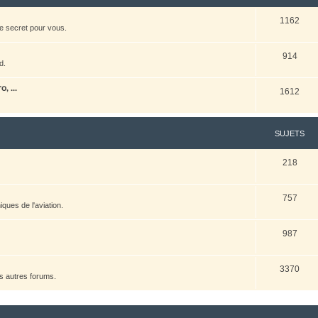
1162
e secret pour vous.
914
d.
, ...
1612
SUJETS
218
757
ques de l'aviation.
987
3370
es autres forums.