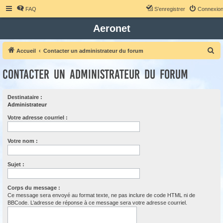
FAQ
S’enregistrer
Connexio
Aeronet
R
Accueil
Contacter un administrateur du forum
e
Contacter un administrateur du forum
c
h
Destinataire :
e
Administrateur
r
Votre adresse courriel :
c
h
Votre nom :
e
r
Sujet :
Corps du message :
Ce message sera envoyé au format texte, ne pas inclure de code HTML ni de
BBCode. L’adresse de réponse à ce message sera votre adresse courriel.