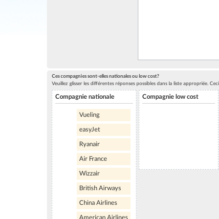
Ces compagnies sont-elles nationales ou low cost?
Veuillez glisser les différentes réponses possibles dans la liste appropriée. C
Compagnie nationale
Compagnie low cost
Vueling
easyJet
Ryanair
Air France
Wizzair
British Airways
China Airlines
American Airlines