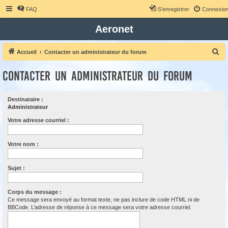
FAQ
S’enregistrer
Connexio
Aeronet
R
Accueil
Contacter un administrateur du forum
e
Contacter un administrateur du forum
c
h
Destinataire :
e
Administrateur
r
Votre adresse courriel :
c
h
Votre nom :
e
r
Sujet :
Corps du message :
Ce message sera envoyé au format texte, ne pas inclure de code HTML ni de
BBCode. L’adresse de réponse à ce message sera votre adresse courriel.