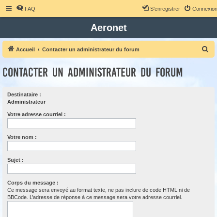
FAQ
S’enregistrer
Connexio
Aeronet
R
Accueil
Contacter un administrateur du forum
e
Contacter un administrateur du forum
c
h
Destinataire :
e
Administrateur
r
Votre adresse courriel :
c
h
Votre nom :
e
r
Sujet :
Corps du message :
Ce message sera envoyé au format texte, ne pas inclure de code HTML ni de
BBCode. L’adresse de réponse à ce message sera votre adresse courriel.