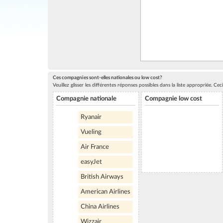
Ces compagnies sont-elles nationales ou low cost?
Veuillez glisser les différentes réponses possibles dans la liste appropriée. C
Compagnie nationale
Compagnie low cost
Ryanair
Vueling
Air France
easyJet
British Airways
American Airlines
China Airlines
Wizzair