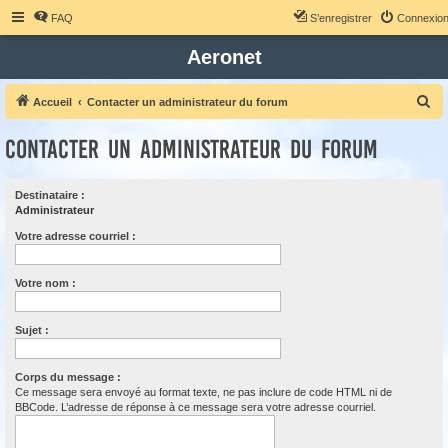
FAQ
S’enregistrer
Connexio
Aeronet
R
Accueil
Contacter un administrateur du forum
e
Contacter un administrateur du forum
c
h
Destinataire :
e
Administrateur
r
Votre adresse courriel :
c
h
Votre nom :
e
r
Sujet :
Corps du message :
Ce message sera envoyé au format texte, ne pas inclure de code HTML ni de
BBCode. L’adresse de réponse à ce message sera votre adresse courriel.