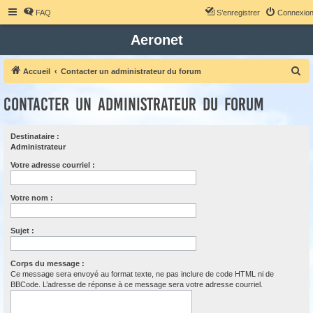
FAQ
S’enregistrer
Connexio
Aeronet
R
Accueil
Contacter un administrateur du forum
e
Contacter un administrateur du forum
c
h
Destinataire :
e
Administrateur
r
Votre adresse courriel :
c
h
Votre nom :
e
r
Sujet :
Corps du message :
Ce message sera envoyé au format texte, ne pas inclure de code HTML ni de
BBCode. L’adresse de réponse à ce message sera votre adresse courriel.