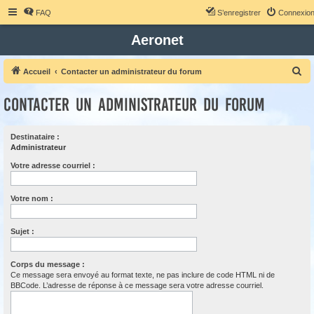
FAQ
S’enregistrer
Connexio
Aeronet
R
Accueil
Contacter un administrateur du forum
e
Contacter un administrateur du forum
c
h
Destinataire :
e
Administrateur
r
Votre adresse courriel :
c
h
Votre nom :
e
r
Sujet :
Corps du message :
Ce message sera envoyé au format texte, ne pas inclure de code HTML ni de
BBCode. L’adresse de réponse à ce message sera votre adresse courriel.