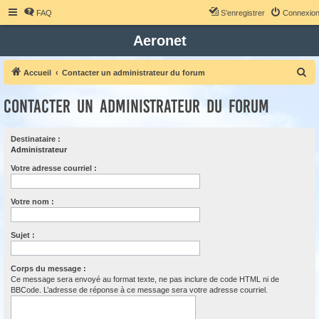
FAQ
S’enregistrer
Connexio
Aeronet
R
Accueil
Contacter un administrateur du forum
e
Contacter un administrateur du forum
c
h
Destinataire :
e
Administrateur
r
Votre adresse courriel :
c
h
Votre nom :
e
r
Sujet :
Corps du message :
Ce message sera envoyé au format texte, ne pas inclure de code HTML ni de
BBCode. L’adresse de réponse à ce message sera votre adresse courriel.