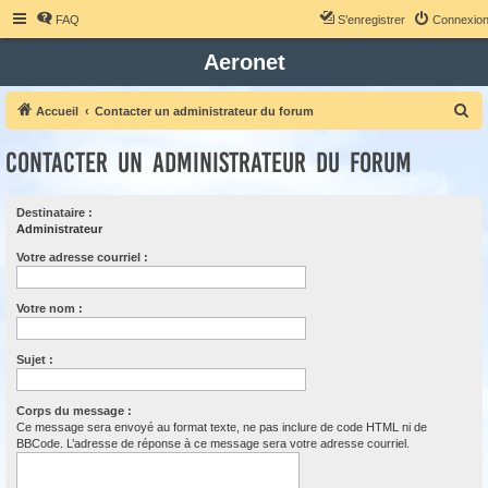
FAQ
S’enregistrer
Connexio
Aeronet
R
Accueil
Contacter un administrateur du forum
e
Contacter un administrateur du forum
c
h
Destinataire :
e
Administrateur
r
Votre adresse courriel :
c
h
Votre nom :
e
r
Sujet :
Corps du message :
Ce message sera envoyé au format texte, ne pas inclure de code HTML ni de
BBCode. L’adresse de réponse à ce message sera votre adresse courriel.