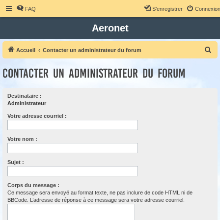
FAQ
S’enregistrer
Connexio
Aeronet
R
Accueil
Contacter un administrateur du forum
e
Contacter un administrateur du forum
c
h
Destinataire :
e
Administrateur
r
Votre adresse courriel :
c
h
Votre nom :
e
r
Sujet :
Corps du message :
Ce message sera envoyé au format texte, ne pas inclure de code HTML ni de
BBCode. L’adresse de réponse à ce message sera votre adresse courriel.