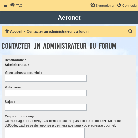
FAQ
S’enregistrer
Connexio
Aeronet
R
Accueil
Contacter un administrateur du forum
e
Contacter un administrateur du forum
c
h
Destinataire :
e
Administrateur
r
Votre adresse courriel :
c
h
Votre nom :
e
r
Sujet :
Corps du message :
Ce message sera envoyé au format texte, ne pas inclure de code HTML ni de
BBCode. L’adresse de réponse à ce message sera votre adresse courriel.