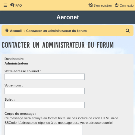
FAQ
S’enregistrer
Connexio
Aeronet
R
Accueil
Contacter un administrateur du forum
e
Contacter un administrateur du forum
c
h
Destinataire :
e
Administrateur
r
Votre adresse courriel :
c
h
Votre nom :
e
r
Sujet :
Corps du message :
Ce message sera envoyé au format texte, ne pas inclure de code HTML ni de
BBCode. L’adresse de réponse à ce message sera votre adresse courriel.