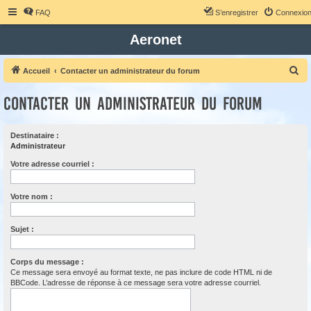
FAQ
S’enregistrer
Connexio
Aeronet
R
Accueil
Contacter un administrateur du forum
e
Contacter un administrateur du forum
c
h
Destinataire :
e
Administrateur
r
Votre adresse courriel :
c
h
Votre nom :
e
r
Sujet :
Corps du message :
Ce message sera envoyé au format texte, ne pas inclure de code HTML ni de
BBCode. L’adresse de réponse à ce message sera votre adresse courriel.