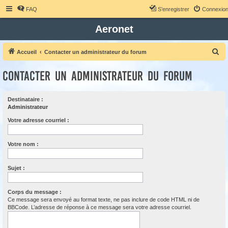
FAQ
S’enregistrer
Connexio
Aeronet
R
Accueil
Contacter un administrateur du forum
e
Contacter un administrateur du forum
c
h
Destinataire :
e
Administrateur
r
Votre adresse courriel :
c
h
Votre nom :
e
r
Sujet :
Corps du message :
Ce message sera envoyé au format texte, ne pas inclure de code HTML ni de
BBCode. L’adresse de réponse à ce message sera votre adresse courriel.