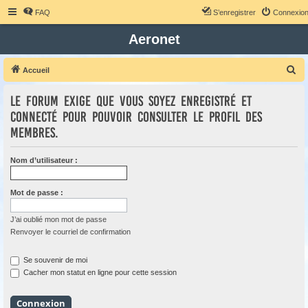
FAQ
S’enregistrer
Connexio
Aeronet
R
Accueil
e
Le forum exige que vous soyez enregistré et
c
connecté pour pouvoir consulter le profil des
h
membres.
e
r
Nom d’utilisateur :
c
h
Mot de passe :
e
r
J’ai oublié mon mot de passe
Renvoyer le courriel de confirmation
Se souvenir de moi
Cacher mon statut en ligne pour cette session