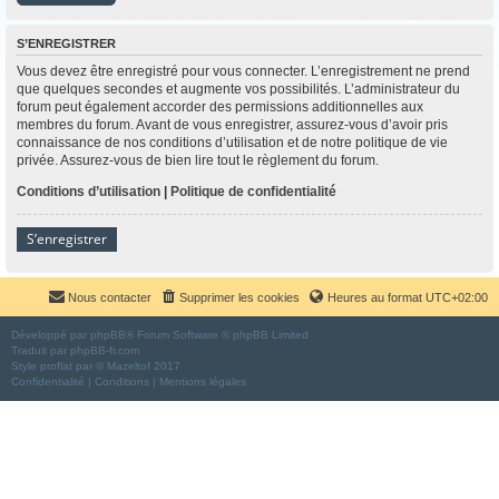
S’ENREGISTRER
Vous devez être enregistré pour vous connecter. L’enregistrement ne prend
que quelques secondes et augmente vos possibilités. L’administrateur du
forum peut également accorder des permissions additionnelles aux
membres du forum. Avant de vous enregistrer, assurez-vous d’avoir pris
connaissance de nos conditions d’utilisation et de notre politique de vie
privée. Assurez-vous de bien lire tout le règlement du forum.
Conditions d’utilisation
|
Politique de confidentialité
S’enregistrer
Nous contacter
Supprimer les cookies
Heures au format
UTC+02:00
Développé par
phpBB
® Forum Software © phpBB Limited
Traduit par
phpBB-fr.com
Style
proflat
par ©
Mazeltof
2017
Confidentialité
|
Conditions
|
Mentions légales