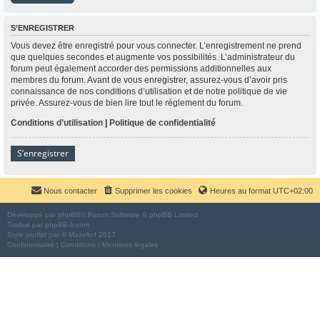
S’ENREGISTRER
Vous devez être enregistré pour vous connecter. L’enregistrement ne prend
que quelques secondes et augmente vos possibilités. L’administrateur du
forum peut également accorder des permissions additionnelles aux
membres du forum. Avant de vous enregistrer, assurez-vous d’avoir pris
connaissance de nos conditions d’utilisation et de notre politique de vie
privée. Assurez-vous de bien lire tout le règlement du forum.
Conditions d’utilisation
|
Politique de confidentialité
S’enregistrer
Nous contacter
Supprimer les cookies
Heures au format
UTC+02:00
Développé par
phpBB
® Forum Software © phpBB Limited
Traduit par
phpBB-fr.com
Style
proflat
par ©
Mazeltof
2017
Confidentialité
|
Conditions
|
Mentions légales