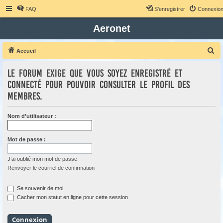
FAQ
S’enregistrer
Connexio
Aeronet
R
Accueil
e
Le forum exige que vous soyez enregistré et
c
connecté pour pouvoir consulter le profil des
h
membres.
e
r
Nom d’utilisateur :
c
h
Mot de passe :
e
r
J’ai oublié mon mot de passe
Renvoyer le courriel de confirmation
Se souvenir de moi
Cacher mon statut en ligne pour cette session