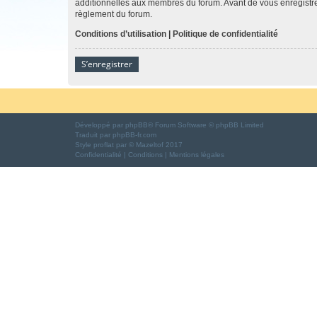
additionnelles aux membres du forum. Avant de vous enregistrer,
règlement du forum.
Conditions d’utilisation
|
Politique de confidentialité
S’enregistrer
Développé par
phpBB
® Forum Software © phpBB Limited
Traduit par
phpBB-fr.com
Style
proflat
par ©
Mazeltof
2017
Confidentialité
|
Conditions
|
Mentions légales