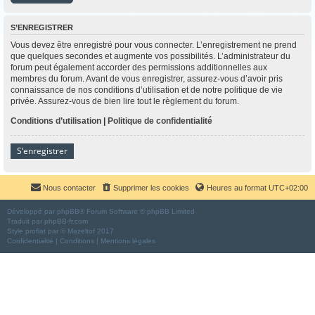
S’ENREGISTRER
Vous devez être enregistré pour vous connecter. L’enregistrement ne prend
que quelques secondes et augmente vos possibilités. L’administrateur du
forum peut également accorder des permissions additionnelles aux
membres du forum. Avant de vous enregistrer, assurez-vous d’avoir pris
connaissance de nos conditions d’utilisation et de notre politique de vie
privée. Assurez-vous de bien lire tout le règlement du forum.
Conditions d’utilisation
|
Politique de confidentialité
S’enregistrer
Nous contacter
Supprimer les cookies
Heures au format
UTC+02:00
Développé par
phpBB
® Forum Software © phpBB Limited
Traduit par
phpBB-fr.com
Style
proflat
par ©
Mazeltof
2017
Confidentialité
|
Conditions
|
Mentions légales