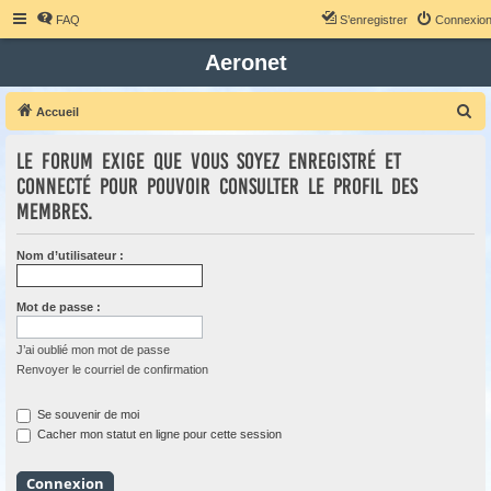
FAQ
S’enregistrer
Connexio
Aeronet
R
Accueil
e
Le forum exige que vous soyez enregistré et
c
connecté pour pouvoir consulter le profil des
h
membres.
e
r
Nom d’utilisateur :
c
h
Mot de passe :
e
r
J’ai oublié mon mot de passe
Renvoyer le courriel de confirmation
Se souvenir de moi
Cacher mon statut en ligne pour cette session