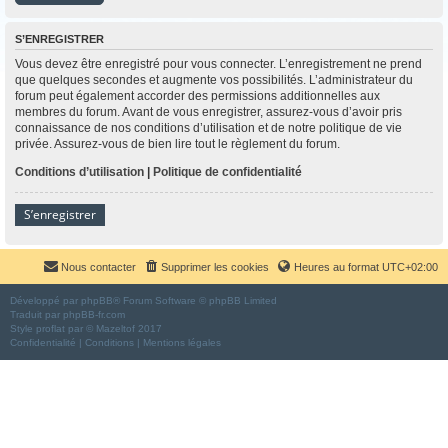
S’ENREGISTRER
Vous devez être enregistré pour vous connecter. L’enregistrement ne prend
que quelques secondes et augmente vos possibilités. L’administrateur du
forum peut également accorder des permissions additionnelles aux
membres du forum. Avant de vous enregistrer, assurez-vous d’avoir pris
connaissance de nos conditions d’utilisation et de notre politique de vie
privée. Assurez-vous de bien lire tout le règlement du forum.
Conditions d’utilisation
|
Politique de confidentialité
S’enregistrer
Nous contacter
Supprimer les cookies
Heures au format
UTC+02:00
Développé par
phpBB
® Forum Software © phpBB Limited
Traduit par
phpBB-fr.com
Style
proflat
par ©
Mazeltof
2017
Confidentialité
|
Conditions
|
Mentions légales