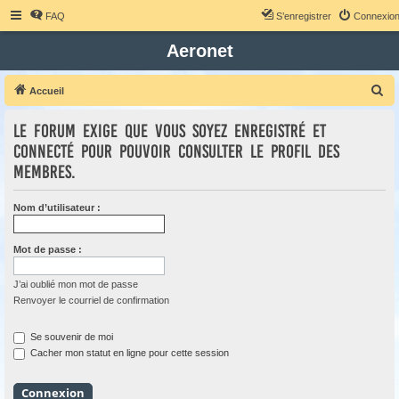
FAQ
S’enregistrer
Connexio
Aeronet
R
Accueil
e
Le forum exige que vous soyez enregistré et
c
connecté pour pouvoir consulter le profil des
h
membres.
e
r
Nom d’utilisateur :
c
h
Mot de passe :
e
r
J’ai oublié mon mot de passe
Renvoyer le courriel de confirmation
Se souvenir de moi
Cacher mon statut en ligne pour cette session