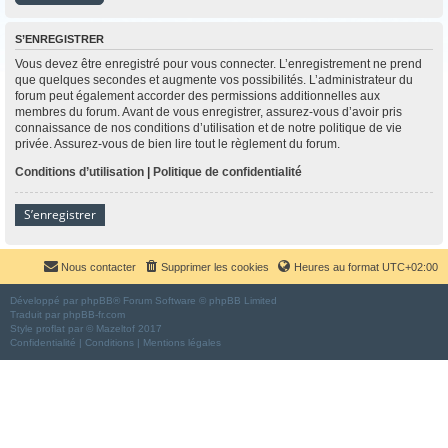
S’ENREGISTRER
Vous devez être enregistré pour vous connecter. L’enregistrement ne prend
que quelques secondes et augmente vos possibilités. L’administrateur du
forum peut également accorder des permissions additionnelles aux
membres du forum. Avant de vous enregistrer, assurez-vous d’avoir pris
connaissance de nos conditions d’utilisation et de notre politique de vie
privée. Assurez-vous de bien lire tout le règlement du forum.
Conditions d’utilisation
|
Politique de confidentialité
S’enregistrer
Nous contacter
Supprimer les cookies
Heures au format
UTC+02:00
Développé par
phpBB
® Forum Software © phpBB Limited
Traduit par
phpBB-fr.com
Style
proflat
par ©
Mazeltof
2017
Confidentialité
|
Conditions
|
Mentions légales