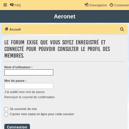
FAQ
S’enregistrer
Connexio
Aeronet
R
Accueil
e
Le forum exige que vous soyez enregistré et
c
connecté pour pouvoir consulter le profil des
h
membres.
e
r
Nom d’utilisateur :
c
h
Mot de passe :
e
r
J’ai oublié mon mot de passe
Renvoyer le courriel de confirmation
Se souvenir de moi
Cacher mon statut en ligne pour cette session