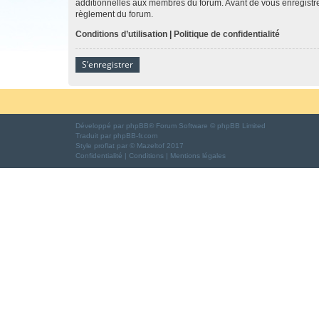
additionnelles aux membres du forum. Avant de vous enregistrer,
règlement du forum.
Conditions d’utilisation
|
Politique de confidentialité
S’enregistrer
Développé par
phpBB
® Forum Software © phpBB Limited
Traduit par
phpBB-fr.com
Style
proflat
par ©
Mazeltof
2017
Confidentialité
|
Conditions
|
Mentions légales