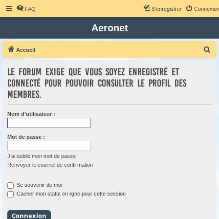
FAQ
S’enregistrer
Connexio
Aeronet
R
Accueil
e
Le forum exige que vous soyez enregistré et
c
connecté pour pouvoir consulter le profil des
h
membres.
e
r
Nom d’utilisateur :
c
h
Mot de passe :
e
r
J’ai oublié mon mot de passe
Renvoyer le courriel de confirmation
Se souvenir de moi
Cacher mon statut en ligne pour cette session