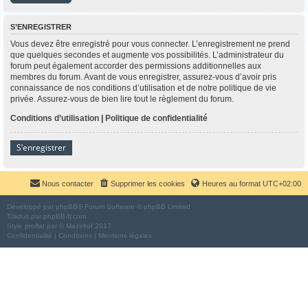
S’ENREGISTRER
Vous devez être enregistré pour vous connecter. L’enregistrement ne prend
que quelques secondes et augmente vos possibilités. L’administrateur du
forum peut également accorder des permissions additionnelles aux
membres du forum. Avant de vous enregistrer, assurez-vous d’avoir pris
connaissance de nos conditions d’utilisation et de notre politique de vie
privée. Assurez-vous de bien lire tout le règlement du forum.
Conditions d’utilisation
|
Politique de confidentialité
S’enregistrer
Nous contacter
Supprimer les cookies
Heures au format
UTC+02:00
Développé par
phpBB
® Forum Software © phpBB Limited
Traduit par
phpBB-fr.com
Style
proflat
par ©
Mazeltof
2017
Confidentialité
|
Conditions
|
Mentions légales