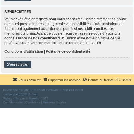
S’ENREGISTRER
Vous devez être enregistré pour vous connecter. L’enregistrement ne prend
que quelques secondes et augmente vos possibilités. L’administrateur du
forum peut également accorder des permissions additionnelles aux
membres du forum. Avant de vous enregistrer, assurez-vous d’avoir pris
connaissance de nos conditions d’utilisation et de notre politique de vie
privée. Assurez-vous de bien lire tout le règlement du forum.
Conditions d’utilisation
|
Politique de confidentialité
S’enregistrer
Nous contacter
Supprimer les cookies
Heures au format
UTC+02:00
Développé par
phpBB
® Forum Software © phpBB Limited
Traduit par
phpBB-fr.com
Style
proflat
par ©
Mazeltof
2017
Confidentialité
|
Conditions
|
Mentions légales