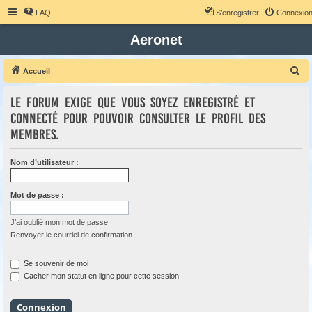
FAQ
S’enregistrer
Connexio
Aeronet
R
Accueil
e
Le forum exige que vous soyez enregistré et
c
connecté pour pouvoir consulter le profil des
h
membres.
e
r
Nom d’utilisateur :
c
h
Mot de passe :
e
r
J’ai oublié mon mot de passe
Renvoyer le courriel de confirmation
Se souvenir de moi
Cacher mon statut en ligne pour cette session