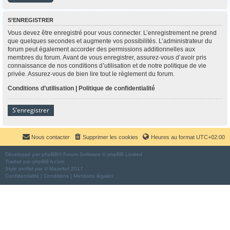
S’ENREGISTRER
Vous devez être enregistré pour vous connecter. L’enregistrement ne prend
que quelques secondes et augmente vos possibilités. L’administrateur du
forum peut également accorder des permissions additionnelles aux
membres du forum. Avant de vous enregistrer, assurez-vous d’avoir pris
connaissance de nos conditions d’utilisation et de notre politique de vie
privée. Assurez-vous de bien lire tout le règlement du forum.
Conditions d’utilisation
|
Politique de confidentialité
S’enregistrer
Nous contacter
Supprimer les cookies
Heures au format
UTC+02:00
Développé par
phpBB
® Forum Software © phpBB Limited
Traduit par
phpBB-fr.com
Style
proflat
par ©
Mazeltof
2017
Confidentialité
|
Conditions
|
Mentions légales