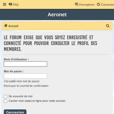
FAQ
S’enregistrer
Connexio
Aeronet
R
Accueil
e
Le forum exige que vous soyez enregistré et
c
connecté pour pouvoir consulter le profil des
h
membres.
e
r
Nom d’utilisateur :
c
h
Mot de passe :
e
r
J’ai oublié mon mot de passe
Renvoyer le courriel de confirmation
Se souvenir de moi
Cacher mon statut en ligne pour cette session