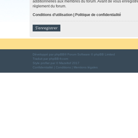
additionnelles aux membres du forum. Avant de vous enregistrer,
règlement du forum.
Conditions d’utilisation
|
Politique de confidentialité
S’enregistrer
Développé par
phpBB
® Forum Software © phpBB Limited
Traduit par
phpBB-fr.com
Style
proflat
par ©
Mazeltof
2017
Confidentialité
|
Conditions
|
Mentions légales