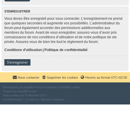
S’ENREGISTRER
Vous devez être enregistré pour vous connecter. L’enregistrement ne prend
que quelques secondes et augmente vos possibilités. L’administrateur du
forum peut également accorder des permissions additionnelles aux
membres du forum. Avant de vous enregistrer, assurez-vous d’avoir pris
connaissance de nos conditions d’utilisation et de notre politique de vie
privée. Assurez-vous de bien lire tout le règlement du forum.
Conditions d’utilisation
|
Politique de confidentialité
S’enregistrer
Nous contacter
Supprimer les cookies
Heures au format
UTC+02:00
Développé par
phpBB
® Forum Software © phpBB Limited
Traduit par
phpBB-fr.com
Style
proflat
par ©
Mazeltof
2017
Confidentialité
|
Conditions
|
Mentions légales