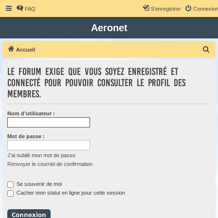
FAQ
S’enregistrer
Connexio
Aeronet
R
Accueil
e
Le forum exige que vous soyez enregistré et
c
connecté pour pouvoir consulter le profil des
h
membres.
e
r
Nom d’utilisateur :
c
h
Mot de passe :
e
r
J’ai oublié mon mot de passe
Renvoyer le courriel de confirmation
Se souvenir de moi
Cacher mon statut en ligne pour cette session