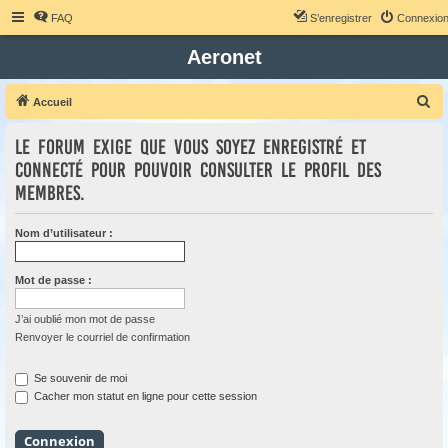
FAQ
S’enregistrer
Connexio
Aeronet
R
Accueil
e
Le forum exige que vous soyez enregistré et
c
connecté pour pouvoir consulter le profil des
h
membres.
e
r
Nom d’utilisateur :
c
h
Mot de passe :
e
r
J’ai oublié mon mot de passe
Renvoyer le courriel de confirmation
Se souvenir de moi
Cacher mon statut en ligne pour cette session