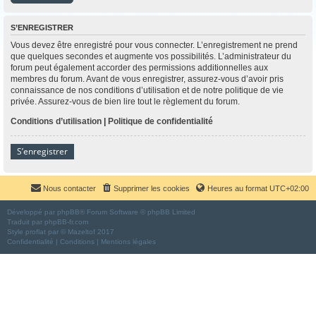
S’ENREGISTRER
Vous devez être enregistré pour vous connecter. L’enregistrement ne prend
que quelques secondes et augmente vos possibilités. L’administrateur du
forum peut également accorder des permissions additionnelles aux
membres du forum. Avant de vous enregistrer, assurez-vous d’avoir pris
connaissance de nos conditions d’utilisation et de notre politique de vie
privée. Assurez-vous de bien lire tout le règlement du forum.
Conditions d’utilisation
|
Politique de confidentialité
S’enregistrer
Nous contacter
Supprimer les cookies
Heures au format
UTC+02:00
Développé par
phpBB
® Forum Software © phpBB Limited
Traduit par
phpBB-fr.com
Style
proflat
par ©
Mazeltof
2017
Confidentialité
|
Conditions
|
Mentions légales