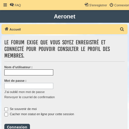
FAQ
S’enregistrer
Connexio
Aeronet
R
Accueil
e
Le forum exige que vous soyez enregistré et
c
connecté pour pouvoir consulter le profil des
h
membres.
e
r
Nom d’utilisateur :
c
h
Mot de passe :
e
r
J’ai oublié mon mot de passe
Renvoyer le courriel de confirmation
Se souvenir de moi
Cacher mon statut en ligne pour cette session