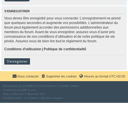
S’ENREGISTRER
Vous devez être enregistré pour vous connecter. L’enregistrement ne prend
que quelques secondes et augmente vos possibilités. L’administrateur du
forum peut également accorder des permissions additionnelles aux
membres du forum. Avant de vous enregistrer, assurez-vous d’avoir pris
connaissance de nos conditions d’utilisation et de notre politique de vie
privée. Assurez-vous de bien lire tout le règlement du forum.
Conditions d’utilisation
|
Politique de confidentialité
S’enregistrer
Nous contacter
Supprimer les cookies
Heures au format
UTC+02:00
Développé par
phpBB
® Forum Software © phpBB Limited
Traduit par
phpBB-fr.com
Style
proflat
par ©
Mazeltof
2017
Confidentialité
|
Conditions
|
Mentions légales