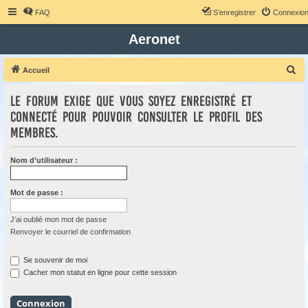
FAQ
S’enregistrer
Connexio
Aeronet
R
Accueil
e
Le forum exige que vous soyez enregistré et
c
connecté pour pouvoir consulter le profil des
h
membres.
e
r
Nom d’utilisateur :
c
h
Mot de passe :
e
r
J’ai oublié mon mot de passe
Renvoyer le courriel de confirmation
Se souvenir de moi
Cacher mon statut en ligne pour cette session