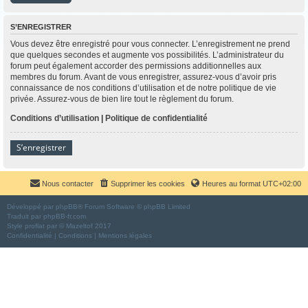
S’ENREGISTRER
Vous devez être enregistré pour vous connecter. L’enregistrement ne prend
que quelques secondes et augmente vos possibilités. L’administrateur du
forum peut également accorder des permissions additionnelles aux
membres du forum. Avant de vous enregistrer, assurez-vous d’avoir pris
connaissance de nos conditions d’utilisation et de notre politique de vie
privée. Assurez-vous de bien lire tout le règlement du forum.
Conditions d’utilisation
|
Politique de confidentialité
S’enregistrer
Nous contacter
Supprimer les cookies
Heures au format
UTC+02:00
Développé par
phpBB
® Forum Software © phpBB Limited
Traduit par
phpBB-fr.com
Style
proflat
par ©
Mazeltof
2017
Confidentialité
|
Conditions
|
Mentions légales