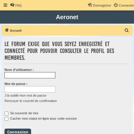
FAQ
S’enregistrer
Connexio
Aeronet
R
Accueil
e
Le forum exige que vous soyez enregistré et
c
connecté pour pouvoir consulter le profil des
h
membres.
e
r
Nom d’utilisateur :
c
h
Mot de passe :
e
r
J’ai oublié mon mot de passe
Renvoyer le courriel de confirmation
Se souvenir de moi
Cacher mon statut en ligne pour cette session