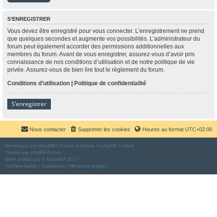
S’ENREGISTRER
Vous devez être enregistré pour vous connecter. L’enregistrement ne prend
que quelques secondes et augmente vos possibilités. L’administrateur du
forum peut également accorder des permissions additionnelles aux
membres du forum. Avant de vous enregistrer, assurez-vous d’avoir pris
connaissance de nos conditions d’utilisation et de notre politique de vie
privée. Assurez-vous de bien lire tout le règlement du forum.
Conditions d’utilisation
|
Politique de confidentialité
S’enregistrer
Nous contacter
Supprimer les cookies
Heures au format
UTC+02:00
Développé par
phpBB
® Forum Software © phpBB Limited
Traduit par
phpBB-fr.com
Style
proflat
par ©
Mazeltof
2017
Confidentialité
|
Conditions
|
Mentions légales