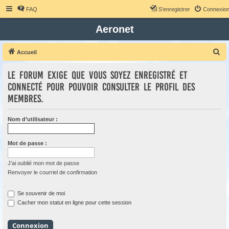
FAQ
S’enregistrer
Connexio
Aeronet
R
Accueil
e
Le forum exige que vous soyez enregistré et
c
connecté pour pouvoir consulter le profil des
h
membres.
e
r
Nom d’utilisateur :
c
h
Mot de passe :
e
r
J’ai oublié mon mot de passe
Renvoyer le courriel de confirmation
Se souvenir de moi
Cacher mon statut en ligne pour cette session