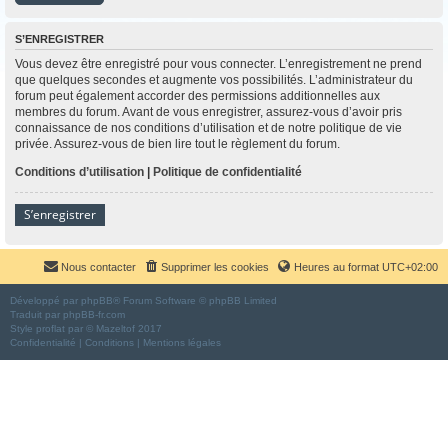
S’ENREGISTRER
Vous devez être enregistré pour vous connecter. L’enregistrement ne prend
que quelques secondes et augmente vos possibilités. L’administrateur du
forum peut également accorder des permissions additionnelles aux
membres du forum. Avant de vous enregistrer, assurez-vous d’avoir pris
connaissance de nos conditions d’utilisation et de notre politique de vie
privée. Assurez-vous de bien lire tout le règlement du forum.
Conditions d’utilisation
|
Politique de confidentialité
S’enregistrer
Nous contacter
Supprimer les cookies
Heures au format
UTC+02:00
Développé par
phpBB
® Forum Software © phpBB Limited
Traduit par
phpBB-fr.com
Style
proflat
par ©
Mazeltof
2017
Confidentialité
|
Conditions
|
Mentions légales