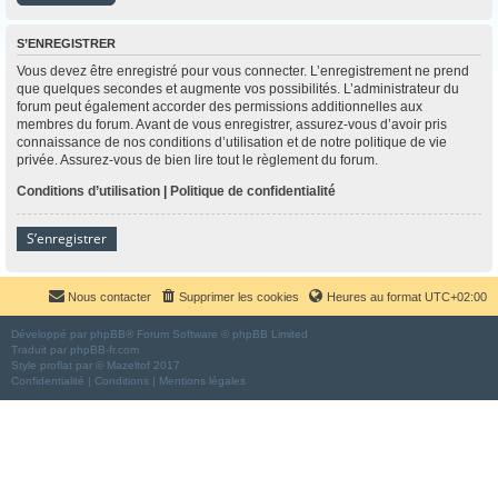
S’ENREGISTRER
Vous devez être enregistré pour vous connecter. L’enregistrement ne prend
que quelques secondes et augmente vos possibilités. L’administrateur du
forum peut également accorder des permissions additionnelles aux
membres du forum. Avant de vous enregistrer, assurez-vous d’avoir pris
connaissance de nos conditions d’utilisation et de notre politique de vie
privée. Assurez-vous de bien lire tout le règlement du forum.
Conditions d’utilisation
|
Politique de confidentialité
S’enregistrer
Nous contacter
Supprimer les cookies
Heures au format
UTC+02:00
Développé par
phpBB
® Forum Software © phpBB Limited
Traduit par
phpBB-fr.com
Style
proflat
par ©
Mazeltof
2017
Confidentialité
|
Conditions
|
Mentions légales