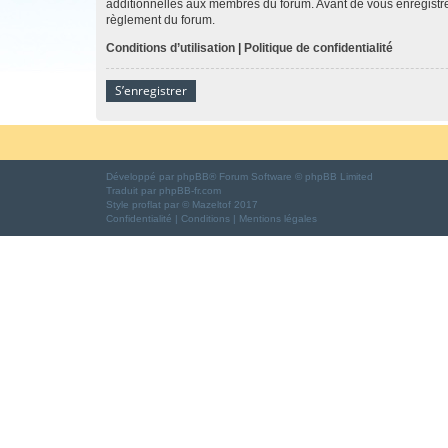
additionnelles aux membres du forum. Avant de vous enregistrer,
règlement du forum.
Conditions d’utilisation
|
Politique de confidentialité
S’enregistrer
Développé par
phpBB
® Forum Software © phpBB Limited
Traduit par
phpBB-fr.com
Style
proflat
par ©
Mazeltof
2017
Confidentialité
|
Conditions
|
Mentions légales