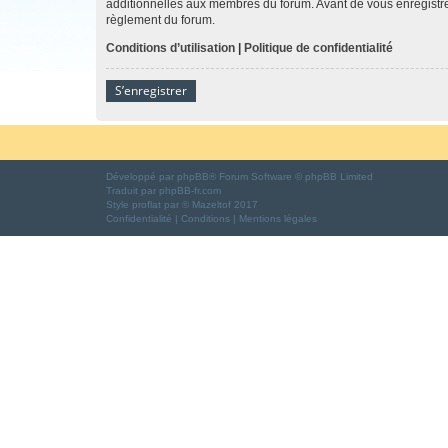
additionnelles aux membres du forum. Avant de vous enregistrer,
règlement du forum.
Conditions d’utilisation
|
Politique de confidentialité
S’enregistrer
Développé par
phpBB
® Forum Software © phpBB Limited
Traduit par
phpBB-fr.com
Style
proflat
par ©
Mazeltof
2017
Confidentialité
|
Conditions
|
Mentions légales