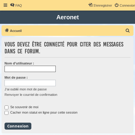
FAQ
S’enregistrer
Connexio
Aeronet
R
Accueil
e
Vous devez être connecté pour citer des messages
c
dans ce forum.
h
e
Nom d’utilisateur :
r
c
Mot de passe :
h
e
J’ai oublié mon mot de passe
Renvoyer le courriel de confirmation
r
Se souvenir de moi
Cacher mon statut en ligne pour cette session