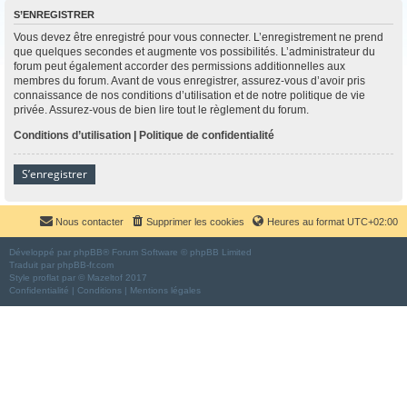
S’ENREGISTRER
Vous devez être enregistré pour vous connecter. L’enregistrement ne prend
que quelques secondes et augmente vos possibilités. L’administrateur du
forum peut également accorder des permissions additionnelles aux
membres du forum. Avant de vous enregistrer, assurez-vous d’avoir pris
connaissance de nos conditions d’utilisation et de notre politique de vie
privée. Assurez-vous de bien lire tout le règlement du forum.
Conditions d’utilisation
|
Politique de confidentialité
S’enregistrer
Nous contacter
Supprimer les cookies
Heures au format
UTC+02:00
Développé par
phpBB
® Forum Software © phpBB Limited
Traduit par
phpBB-fr.com
Style
proflat
par ©
Mazeltof
2017
Confidentialité
|
Conditions
|
Mentions légales