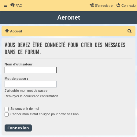
FAQ
S’enregistrer
Connexio
Aeronet
R
Accueil
e
Vous devez être connecté pour citer des messages
c
dans ce forum.
h
e
Nom d’utilisateur :
r
c
Mot de passe :
h
e
J’ai oublié mon mot de passe
Renvoyer le courriel de confirmation
r
Se souvenir de moi
Cacher mon statut en ligne pour cette session