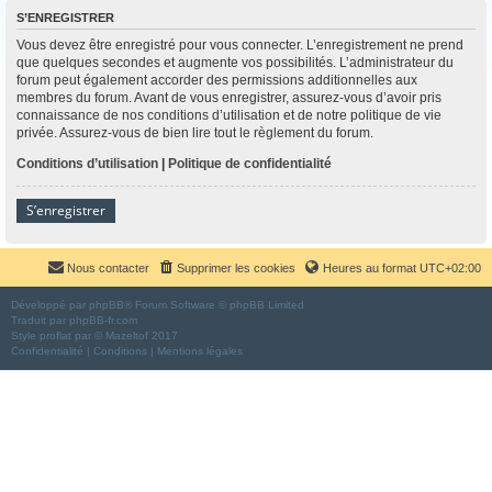
S’ENREGISTRER
Vous devez être enregistré pour vous connecter. L’enregistrement ne prend
que quelques secondes et augmente vos possibilités. L’administrateur du
forum peut également accorder des permissions additionnelles aux
membres du forum. Avant de vous enregistrer, assurez-vous d’avoir pris
connaissance de nos conditions d’utilisation et de notre politique de vie
privée. Assurez-vous de bien lire tout le règlement du forum.
Conditions d’utilisation
|
Politique de confidentialité
S’enregistrer
Nous contacter
Supprimer les cookies
Heures au format
UTC+02:00
Développé par
phpBB
® Forum Software © phpBB Limited
Traduit par
phpBB-fr.com
Style
proflat
par ©
Mazeltof
2017
Confidentialité
|
Conditions
|
Mentions légales