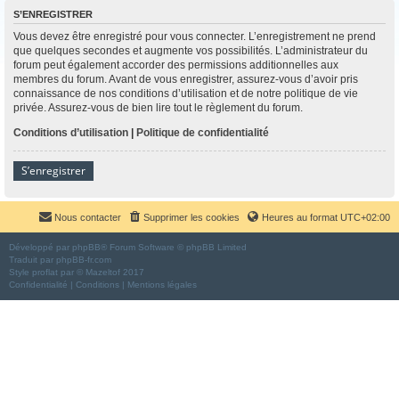
S’ENREGISTRER
Vous devez être enregistré pour vous connecter. L’enregistrement ne prend
que quelques secondes et augmente vos possibilités. L’administrateur du
forum peut également accorder des permissions additionnelles aux
membres du forum. Avant de vous enregistrer, assurez-vous d’avoir pris
connaissance de nos conditions d’utilisation et de notre politique de vie
privée. Assurez-vous de bien lire tout le règlement du forum.
Conditions d’utilisation
|
Politique de confidentialité
S’enregistrer
Nous contacter
Supprimer les cookies
Heures au format
UTC+02:00
Développé par
phpBB
® Forum Software © phpBB Limited
Traduit par
phpBB-fr.com
Style
proflat
par ©
Mazeltof
2017
Confidentialité
|
Conditions
|
Mentions légales