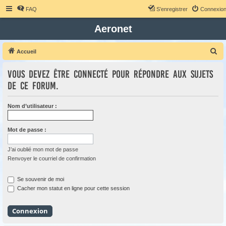
FAQ
S’enregistrer
Connexio
Aeronet
R
Accueil
e
Vous devez être connecté pour répondre aux sujets
c
de ce forum.
h
e
Nom d’utilisateur :
r
c
Mot de passe :
h
e
J’ai oublié mon mot de passe
Renvoyer le courriel de confirmation
r
Se souvenir de moi
Cacher mon statut en ligne pour cette session