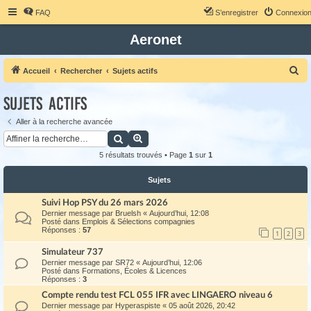
FAQ
S’enregistrer
Connexio
Aeronet
R
Accueil
Rechercher
Sujets actifs
e
Sujets actifs
c
h
Aller à la recherche avancée
Rechercher
Recherche avancée
e
r
5 résultats trouvés • Page
1
sur
1
c
Sujets
h
Suivi Hop PSY du 26 mars 2026
e
Dernier message par
Bruelsh
«
Aujourd’hui, 12:08
r
Posté dans
Emplois & Sélections compagnies
Réponses :
57
1
2
3
Simulateur 737
Dernier message par
SR72
«
Aujourd’hui, 12:06
Posté dans
Formations, Écoles & Licences
Réponses :
3
Compte rendu test FCL 055 IFR avec LINGAERO niveau 6
Dernier message par
Hyperaspiste
«
05 août 2026, 20:42