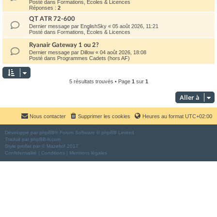
Posté dans
Formations, Écoles & Licences
Réponses :
2
QT ATR 72-600
Dernier message par
EnglishSky
«
05 août 2026, 11:21
Posté dans
Formations, Écoles & Licences
Ryanair Gateway 1 ou 2?
Dernier message par
Dillow
«
04 août 2026, 18:08
Posté dans
Programmes Cadets (hors AF)
5 résultats trouvés • Page
1
sur
1
Aller à
Nous contacter
Supprimer les cookies
Heures au format
UTC+02:00
Développé par
phpBB
® Forum Software © phpBB Limited
Traduit par
phpBB-fr.com
Style
proflat
par ©
Mazeltof
2017
Confidentialité
|
Conditions
|
Mentions légales